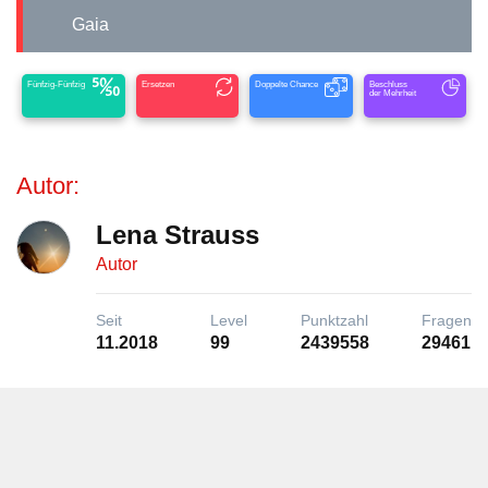
Gaia
Fünfzig-Fünfzig
Ersetzen
Doppelte Chance
Beschluss
der Mehrheit
Autor:
Lena Strauss
Autor
Seit
Level
Punktzahl
Fragen
11.2018
99
2439558
29461