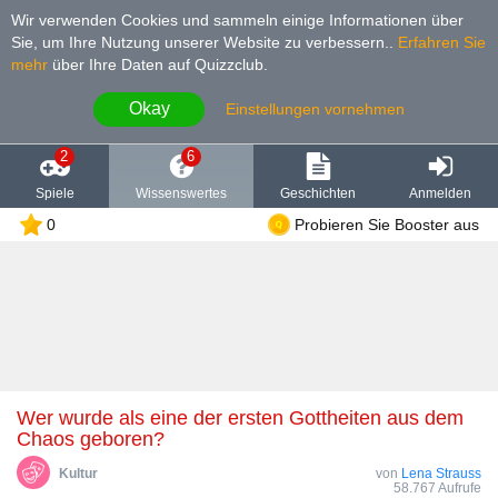
Wir verwenden Cookies und sammeln einige Informationen über
Sie, um Ihre Nutzung unserer Website zu verbessern.
.
Erfahren Sie
mehr
über Ihre Daten auf Quizzclub.
Okay
Einstellungen vornehmen
2
6
Spiele
Wissenswertes
Geschichten
Anmelden
0
Probieren Sie Booster aus
Wer wurde als eine der ersten Gottheiten aus dem
Chaos geboren?
Kultur
von
Lena Strauss
58.767 Aufrufe