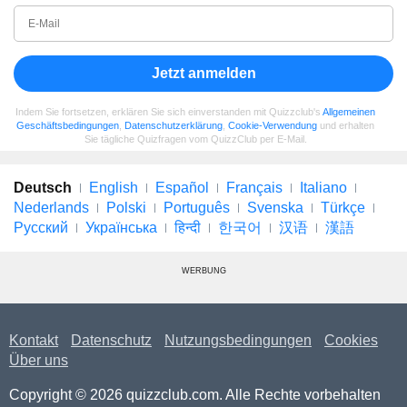
Jetzt anmelden
Indem Sie fortsetzen, erklären Sie sich einverstanden mit Quizzclub's
Allgemeinen
Geschäftsbedingungen
,
Datenschutzerklärung
,
Cookie-Verwendung
und erhalten
Sie tägliche Quizfragen vom QuizzClub per E-Mail.
Deutsch
English
Español
Français
Italiano
Nederlands
Polski
Português
Svenska
Türkçe
Русский
Українська
हिन्दी
한국어
汉语
漢語
WERBUNG
Kontakt
Datenschutz
Nutzungsbedingungen
Cookies
Über uns
Copyright © 2026 quizzclub.com. Alle Rechte vorbehalten