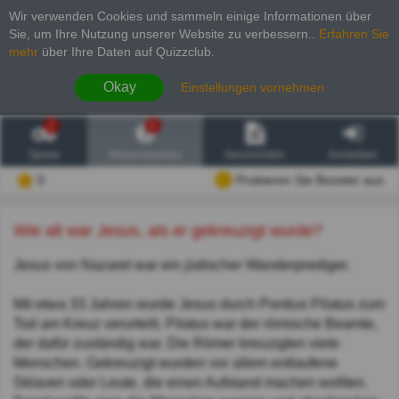
Wir verwenden Cookies und sammeln einige Informationen über
Sie, um Ihre Nutzung unserer Website zu verbessern.
.
Erfahren Sie
mehr
über Ihre Daten auf Quizzclub.
Okay
Einstellungen vornehmen
2
6
Spiele
Wissenswertes
Geschichten
Anmelden
0
Probieren Sie Booster aus
Wie alt war Jesus, als er gekreuzigt wurde?
Jesus von Nazaret war ein jüdischer Wanderprediger.
Mit etwa 33 Jahren wurde Jesus durch Pontius Pilatus zum
Tod am Kreuz verurteilt. Pilatus war der römische Beamte,
der dafür zuständig war. Die Römer kreuzigten viele
Menschen. Gekreuzigt wurden vor allem entlaufene
Sklaven oder Leute, die einen Aufstand machen wollten.