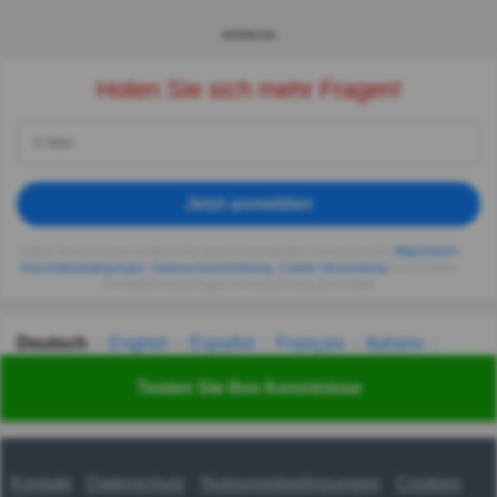
WERBUNG
Holen Sie sich mehr Fragen!
Jetzt anmelden
Indem Sie fortsetzen, erklären Sie sich einverstanden mit Quizzclub's
Allgemeinen
Geschäftsbedingungen
,
Datenschutzerklärung
,
Cookie-Verwendung
und erhalten
Sie tägliche Quizfragen vom QuizzClub per E-Mail.
Deutsch
English
Español
Français
Italiano
Nederlands
Polski
Português
Svenska
Türkçe
Testen Sie Ihre Kenntnisse
Русский
Українська
हिन्दी
한국어
汉语
漢語
Kontakt
Datenschutz
Nutzungsbedingungen
Cookies