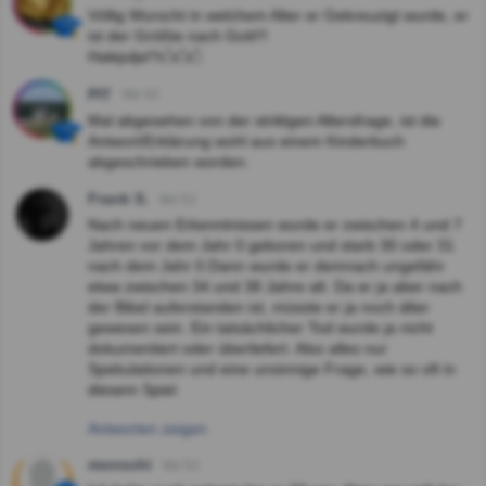
Völlig Wurscht in welchem Alter er Gekreuzigt wurde, er
ist der Größte nach Gott!!!
Halejulja!!!🖒🖒🖒
PIT
Vor 4J
Mal abgesehen von der strittigen Altersfrage, ist die
Antwort/Erklärung wohl aus einem Kinderbuch
abgeschrieben worden.
Frank S.
Vor 5J
Nach neuen Erkenntnissen wurde er zwischen 4 und 7
Jahren vor dem Jahr 0 geboren und starb 30 oder 31
nach dem Jahr 0.Dann wurde er demnach ungefähr
etwa zwischen 34 und 38 Jahre alt. Da er ja aber nach
der Bibel auferstanden ist, müsste er ja noch älter
gewesen sein. Ein tatsächlicher Tod wurde ja nicht
dokumentiert oder überliefert. Also alles nur
Spekulationen und eine unsinnige Frage, wie so oft in
diesem Spiel.
Antworten zeigen
monschi
Vor 5J