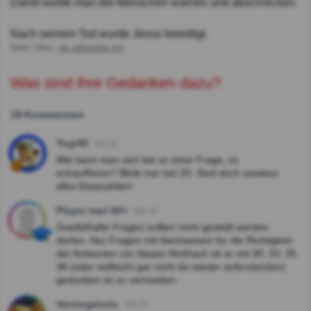
Damit wollte man die Menschen warnen und abschrecken.
Nach seinem Tod wurde Jesus beerdigt.
Mehr Infos:
de.wikipedia.org
Was sind Ihre Gedanken dazu?
18 Kommentare
Yogi45
Vor 4J
Wie kann man sich bei so einer Frage, so
echauffieren? Bleib mer bei 33. Sind doch sowieso
alles Etwazahlen!
Player mari 60+
Vor 4J
Zweifelhafte Fragen sollten nicht gestellt werden
dürfen. Nur Fragen mit Nachweisen für die Richtigkeit
der Antworten um dieses Hickhack ob er mit 30, 33, 35
38 (oder vielleicht gar nicht da wieder auferstanden)
gestorben ist zu vermeiden.
Vercingetorix
Vor 4J