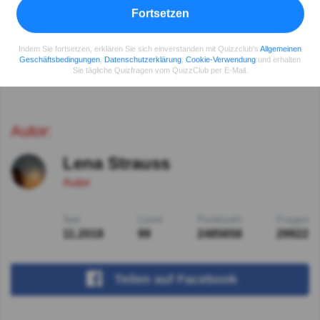
Judäa!!
Fortsetzen
Antworten zeigen
Indem Sie fortsetzen, erklären Sie sich einverstanden mit Quizzclub's
Allgemeinen
Vorherige Kommentare anzeigen
Geschäftsbedingungen
,
Datenschutzerklärung
,
Cookie-Verwendung
und erhalten
Sie tägliche Quizfragen vom QuizzClub per E-Mail.
Autor:
Lena Strauss
Autor
Seit
Level
Punktzahl
Fragen
11.2018
99
2485658
29922
Teilen
auf Facebook