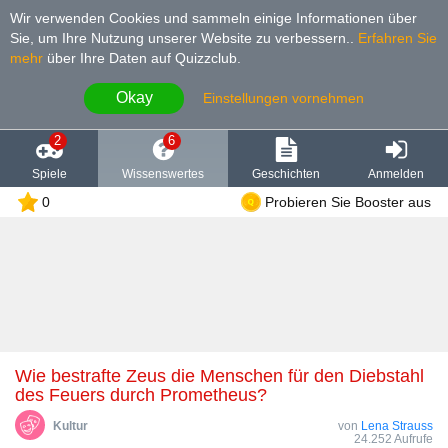
Wir verwenden Cookies und sammeln einige Informationen über
Sie, um Ihre Nutzung unserer Website zu verbessern.
.
Erfahren Sie
mehr
über Ihre Daten auf Quizzclub.
Okay
Einstellungen vornehmen
2
6
Spiele
Wissenswertes
Geschichten
Anmelden
0
Probieren Sie Booster aus
Wie bestrafte Zeus die Menschen für den Diebstahl
des Feuers durch Prometheus?
Kultur
von
Lena Strauss
24.252 Aufrufe