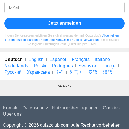
Jetzt anmelden
Indem Sie fortsetzen, erklären Sie sich einverstanden mit Quizzclub's
Allgemeinen
Geschäftsbedingungen
,
Datenschutzerklärung
,
Cookie-Verwendung
und erhalten
Sie tägliche Quizfragen vom QuizzClub per E-Mail.
Deutsch
English
Español
Français
Italiano
Nederlands
Polski
Português
Svenska
Türkçe
Русский
Українська
हिन्दी
한국어
汉语
漢語
WERBUNG
Kontakt
Datenschutz
Nutzungsbedingungen
Cookies
Über uns
Copyright © 2026 quizzclub.com. Alle Rechte vorbehalten