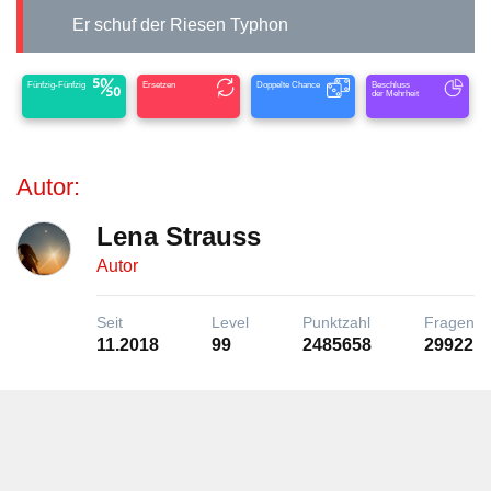
Er schuf der Riesen Typhon
Fünfzig-Fünfzig
Ersetzen
Doppelte Chance
Beschluss
der Mehrheit
Autor:
Lena Strauss
Autor
Seit
Level
Punktzahl
Fragen
11.2018
99
2485658
29922