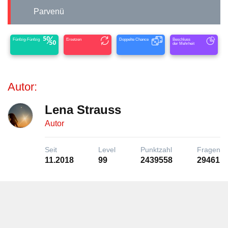
Parvenü
Fünfzig-Fünfzig
Ersetzen
Doppelte Chance
Beschluss
der Mehrheit
Autor:
Lena Strauss
Autor
Seit
Level
Punktzahl
Fragen
11.2018
99
2439558
29461