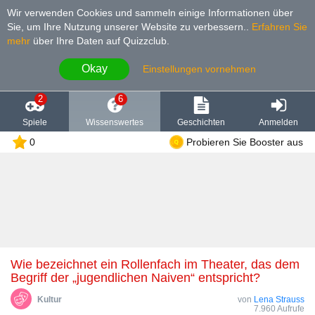
Wir verwenden Cookies und sammeln einige Informationen über
Sie, um Ihre Nutzung unserer Website zu verbessern.
.
Erfahren Sie
mehr
über Ihre Daten auf Quizzclub.
Okay
Einstellungen vornehmen
2
6
Spiele
Wissenswertes
Geschichten
Anmelden
0
Probieren Sie Booster aus
Wie bezeichnet ein Rollenfach im Theater, das dem
Begriff der „jugendlichen Naiven“ entspricht?
Kultur
von
Lena Strauss
7.960 Aufrufe