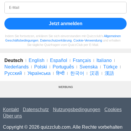
Jetzt anmelden
Indem Sie fortsetzen, erklären Sie sich einverstanden mit Quizzclub's
Allgemeinen
Geschäftsbedingungen
,
Datenschutzerklärung
,
Cookie-Verwendung
und erhalten
Sie tägliche Quizfragen vom QuizzClub per E-Mail.
Deutsch
English
Español
Français
Italiano
Nederlands
Polski
Português
Svenska
Türkçe
Русский
Українська
हिन्दी
한국어
汉语
漢語
WERBUNG
Kontakt
Datenschutz
Nutzungsbedingungen
Cookies
Über uns
Copyright © 2026 quizzclub.com. Alle Rechte vorbehalten