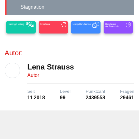
Stagnation
Fünfzig-Fünfzig
Ersetzen
Doppelte Chance
Beschluss
der Mehrheit
Autor:
Lena Strauss
Autor
Seit
Level
Punktzahl
Fragen
11.2018
99
2439558
29461