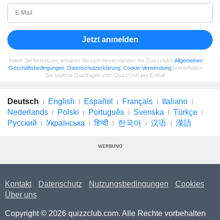
Jetzt anmelden
Indem Sie fortsetzen, erklären Sie sich einverstanden mit Quizzclub's
Allgemeinen
Geschäftsbedingungen
,
Datenschutzerklärung
,
Cookie-Verwendung
und erhalten
Sie tägliche Quizfragen vom QuizzClub per E-Mail.
Deutsch
English
Español
Français
Italiano
Nederlands
Polski
Português
Svenska
Türkçe
Русский
Українська
हिन्दी
한국어
汉语
漢語
WERBUNG
Kontakt
Datenschutz
Nutzungsbedingungen
Cookies
Über uns
Copyright © 2026 quizzclub.com. Alle Rechte vorbehalten