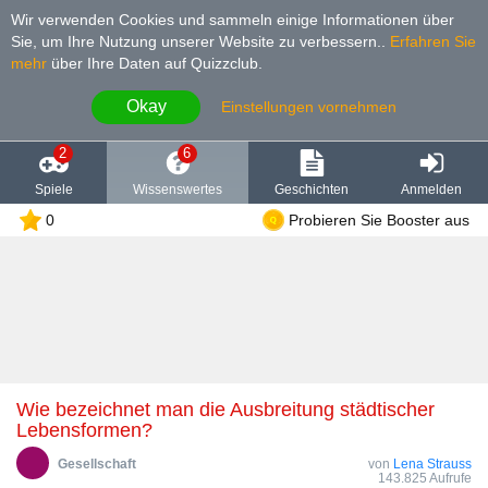
Wir verwenden Cookies und sammeln einige Informationen über
Sie, um Ihre Nutzung unserer Website zu verbessern.
.
Erfahren Sie
mehr
über Ihre Daten auf Quizzclub.
Okay
Einstellungen vornehmen
2
6
Spiele
Wissenswertes
Geschichten
Anmelden
0
Probieren Sie Booster aus
Wie bezeichnet man die Ausbreitung städtischer
Lebensformen?
Gesellschaft
von
Lena Strauss
143.825 Aufrufe