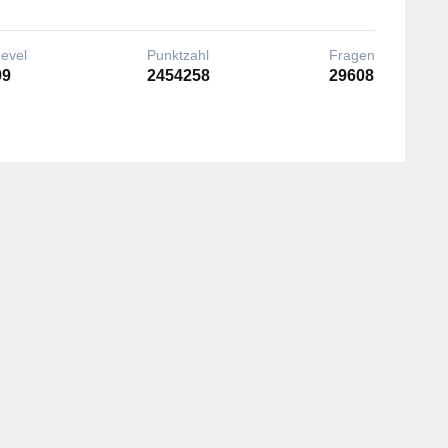
Level
Punktzahl
Fragen
99
2454258
29608