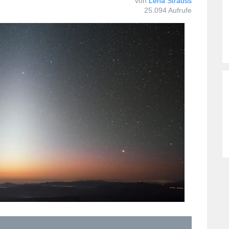
von
Lena Strauss
25.094 Aufrufe