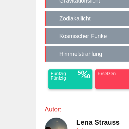
Gravitationslicht
Zodiakallicht
Kosmischer Funke
Himmelstrahlung
Fünfzig-
Ersetzen
Fünfzig
Autor:
Lena Strauss