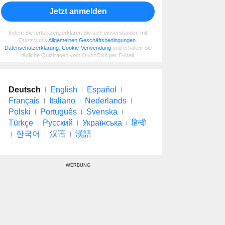
Jetzt anmelden
Indem Sie fortsetzen, erklären Sie sich einverstanden mit
Quizzclub's
Allgemeinen Geschäftsbedingungen
,
Datenschutzerklärung
,
Cookie-Verwendung
und erhalten Sie
tägliche Quizfragen vom QuizzClub per E-Mail.
Deutsch
English
Español
Français
Italiano
Nederlands
Polski
Português
Svenska
Türkçe
Русский
Українська
हिन्दी
한국어
汉语
漢語
WERBUNG