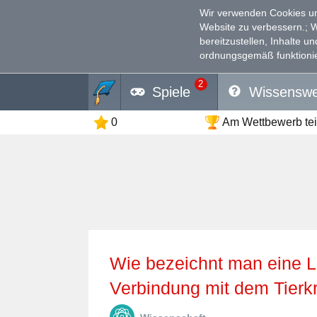
Wir verwenden Cookies un
Website zu verbessern.
; 
bereitzustellen, Inhalte u
ordnungsgemäß funktionie
2
Spiele
Wissenswe
0
Am Wettbewerb te
Wie bezeichnt man eine Leuchterscheinung, die in
Verbindung mit dem Tierkr