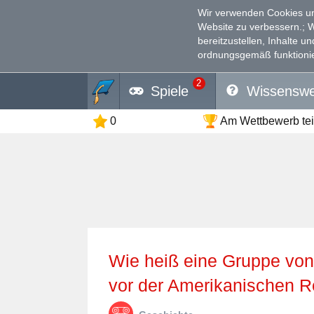
Wir verwenden Cookies un
Website zu verbessern.
; 
bereitzustellen, Inhalte u
ordnungsgemäß funktionie
2
Spiele
Wissenswe
0
Am Wettbewerb te
Wie heiß eine Gruppe von jungen Patrioten in Nordamerika
vor der Amerikanischen R