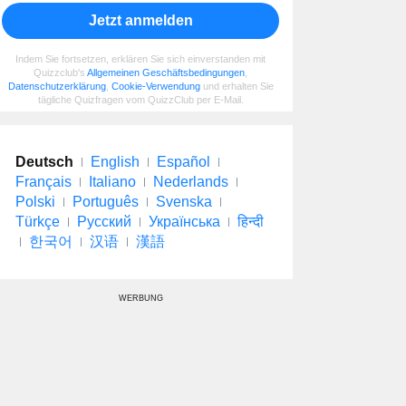
Jetzt anmelden
Indem Sie fortsetzen, erklären Sie sich einverstanden mit
Quizzclub's
Allgemeinen Geschäftsbedingungen
,
Datenschutzerklärung
,
Cookie-Verwendung
und erhalten Sie
tägliche Quizfragen vom QuizzClub per E-Mail.
Deutsch
English
Español
Français
Italiano
Nederlands
Polski
Português
Svenska
Türkçe
Русский
Українська
हिन्दी
한국어
汉语
漢語
WERBUNG