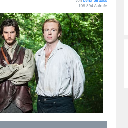
von
Lena Strauss
108.894 Aufrufe