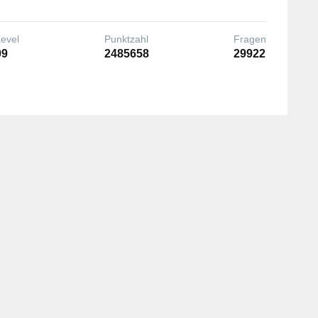
Level
Punktzahl
Fragen
99
2485658
29922