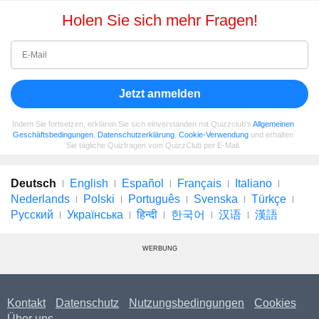
Holen Sie sich mehr Fragen!
Jetzt anmelden
Indem Sie fortsetzen, erklären Sie sich einverstanden mit Quizzclub's
Allgemeinen
Geschäftsbedingungen
,
Datenschutzerklärung
,
Cookie-Verwendung
und erhalten
Sie tägliche Quizfragen vom QuizzClub per E-Mail.
Deutsch
English
Español
Français
Italiano
Nederlands
Polski
Português
Svenska
Türkçe
Русский
Українська
हिन्दी
한국어
汉语
漢語
WERBUNG
Kontakt
Datenschutz
Nutzungsbedingungen
Cookies
Über uns