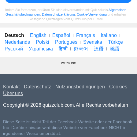
Indem Sie fortsetzen, erklären Sie sich einverstanden mit Quizzclub's
Allgemeinen
Geschäftsbedingungen
,
Datenschutzerklärung
,
Cookie-Verwendung
und erhalten
Sie tägliche Quizfragen vom QuizzClub per E-Mail.
Deutsch
English
Español
Français
Italiano
Nederlands
Polski
Português
Svenska
Türkçe
Русский
Українська
हिन्दी
한국어
汉语
漢語
WERBUNG
Kontakt
Datenschutz
Nutzungsbedingungen
Cookies
Über uns
Copyright © 2026 quizzclub.com. Alle Rechte vorbehalten
Diese Seite ist nicht Teil der Facebook-Website oder der Facebook
Inc. Darüber hinaus wird diese Website von Facebook NICHT in
irgendeiner Weise unterstützt.