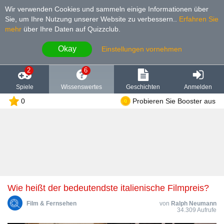
Wir verwenden Cookies und sammeln einige Informationen über
Sie, um Ihre Nutzung unserer Website zu verbessern.
.
Erfahren Sie
mehr
über Ihre Daten auf Quizzclub.
Okay
Einstellungen vornehmen
2
6
Spiele
Wissenswertes
Geschichten
Anmelden
0
Probieren Sie Booster aus
Wie heißt der bedeutendste italienische Filmpreis?
Film & Fernsehen
von
Ralph Neumann
34.309 Aufrufe