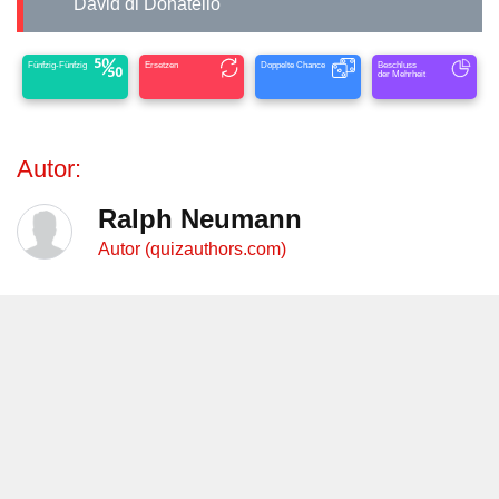
David di Donatello
Fünfzig-Fünfzig
Ersetzen
Doppelte Chance
Beschluss
der Mehrheit
Autor:
Ralph Neumann
Autor (quizauthors.com)