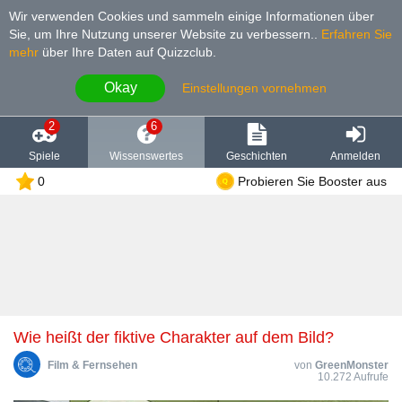
Wir verwenden Cookies und sammeln einige Informationen über
Sie, um Ihre Nutzung unserer Website zu verbessern.
.
Erfahren Sie
mehr
über Ihre Daten auf Quizzclub.
Okay
Einstellungen vornehmen
2
6
Spiele
Wissenswertes
Geschichten
Anmelden
0
Probieren Sie Booster aus
Wie heißt der fiktive Charakter auf dem Bild?
Film & Fernsehen
von
GreenMonster
10.272 Aufrufe