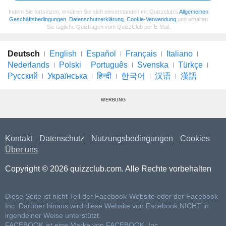
Indem Sie fortsetzen, erklären Sie sich einverstanden mit Quizzclub's
Allgemeinen
Geschäftsbedingungen
,
Datenschutzerklärung
,
Cookie-Verwendung
und erhalten
Sie tägliche Quizfragen vom QuizzClub per E-Mail.
Deutsch
English
Español
Français
Italiano
Nederlands
Polski
Português
Svenska
Türkçe
Русский
Українська
हिन्दी
한국어
汉语
漢語
WERBUNG
Kontakt
Datenschutz
Nutzungsbedingungen
Cookies
Über uns
Copyright © 2026 quizzclub.com. Alle Rechte vorbehalten
Diese Seite ist nicht Teil der Facebook-Website oder der Facebook
Inc. Darüber hinaus wird diese Website von Facebook NICHT in
irgendeiner Weise unterstützt.
FACEBOOK ist eine Marke von FACEBOOK, Inc.