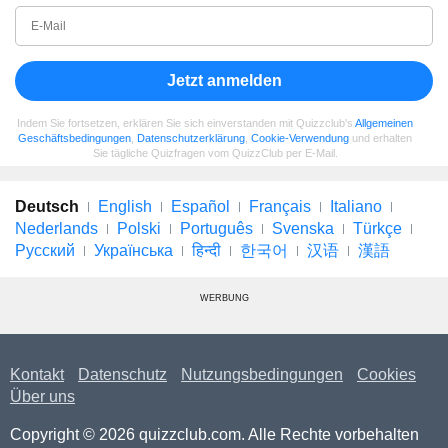
Jetzt anmelden
Indem Sie fortsetzen, erklären Sie sich einverstanden mit Quizzclub's
Allgemeinen
Geschäftsbedingungen
,
Datenschutzerklärung
,
Cookie-Verwendung
und erhalten
Sie tägliche Quizfragen vom QuizzClub per E-Mail.
Deutsch
English
Español
Français
Italiano
Nederlands
Polski
Português
Svenska
Türkçe
Русский
Українська
हिन्दी
한국어
汉语
漢語
WERBUNG
Kontakt
Datenschutz
Nutzungsbedingungen
Cookies
Über uns
Copyright © 2026 quizzclub.com. Alle Rechte vorbehalten