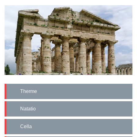
Therme
Natatio
Cella