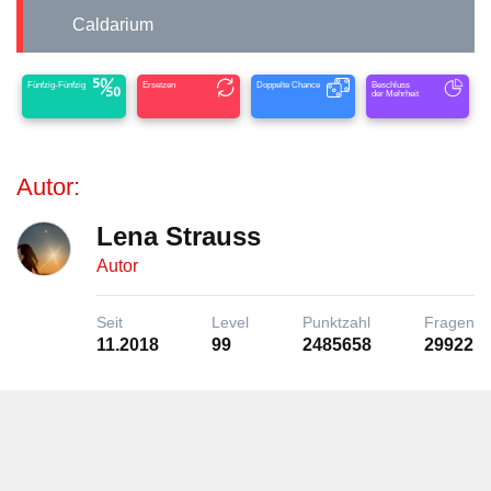
Caldarium
Fünfzig-Fünfzig
Ersetzen
Doppelte Chance
Beschluss
der Mehrheit
Autor:
Lena Strauss
Autor
Seit
Level
Punktzahl
Fragen
11.2018
99
2485658
29922