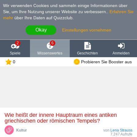
Wir verwenden Cookies und sammeln einige Informationen über
Sie, um Ihre Nutzung unserer Website zu verbessern.
.
Erfahren Sie
mehr
über Ihre Daten auf Quizzclub.
Okay
Einstellungen vornehmen
2
6
Spiele
Wissenswertes
Geschichten
Anmelden
0
Probieren Sie Booster aus
Wie heißt der innere Hauptraum eines antiken
griechischen oder römischen Tempels?
Kultur
von
Lena Strauss
7.247 Aufrufe