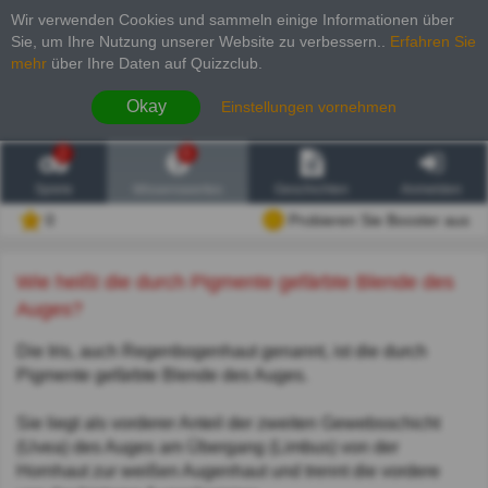
Wir verwenden Cookies und sammeln einige Informationen über
Sie, um Ihre Nutzung unserer Website zu verbessern.
.
Erfahren Sie
mehr
über Ihre Daten auf Quizzclub.
Okay
Einstellungen vornehmen
2
6
Spiele
Wissenswertes
Geschichten
Anmelden
0
Probieren Sie Booster aus
Wie heißt die durch Pigmente gefärbte Blende des
Auges?
Die Iris, auch Regenbogenhaut genannt, ist die durch
Pigmente gefärbte Blende des Auges.
Sie liegt als vorderer Anteil der zweiten Gewebsschicht
(Uvea) des Auges am Übergang (Limbus) von der
Hornhaut zur weißen Augenhaut und trennt die vordere