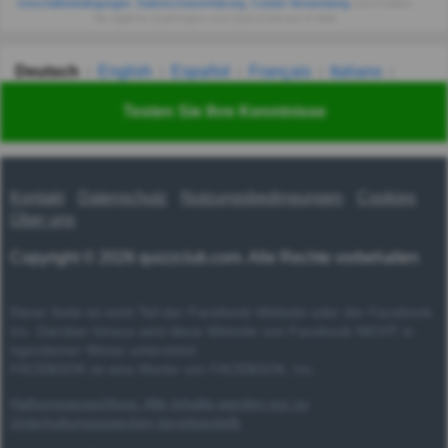
Geschäftsbedingungen
,
Datenschutzerklärung
,
Cookie-Verwendung
und erhalten
Sie tägliche Quizfragen vom QuizzClub per E-Mail.
Deutsch
English
Español
Français
Italiano
Nederlands
Polski
Português
Svenska
Türkçe
Testen Sie Ihre Kenntnisse
Русский
Українська
हिन्दी
한국어
汉语
漢語
Kontakt
Datenschutz
Nutzungsbedingungen
Cookies
Über uns
Copyright © 2026 quizzclub.com. Alle Rechte vorbehalten
Diese Seite ist nicht Teil der Facebook-Website oder der Facebook
Inc. Darüber hinaus wird diese Website von Facebook NICHT in
irgendeiner Weise unterstützt.
FACEBOOK ist eine Marke von FACEBOOK, Inc.
Haftungsausschluss: Alle Inhalte werden nur zu
Unterhaltungszwecken bereitgestellt.