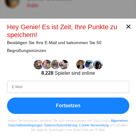
Autor
Seit
Level
Punktzahl
Fragen
✕
Hey Genie! Es ist Zeit, Ihre Punkte zu
11.2018
99
2485658
29922
speichern!
Bestätigen Sie Ihre E-Mail und bekommen Sie 50
Teilen
auf Facebook
Begrüßungsmünzen
8.228
Spieler sind online
Fortsetzen
Indem Sie fortsetzen, erklären Sie sich einverstanden mit Quizzclub's
Allgemeinen
Geschäftsbedingungen
,
Datenschutzerklärung
,
Cookie-Verwendung
und erhalten
Sie tägliche Quizfragen vom QuizzClub per E-Mail.