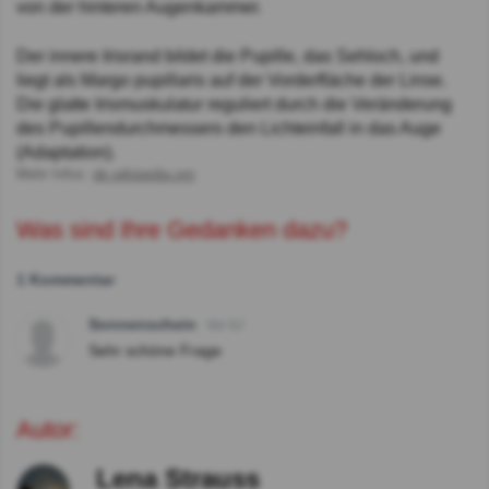
von der hinteren Augenkammer.
Der innere Irisrand bildet die Pupille, das Sehloch, und
liegt als Margo pupillaris auf der Vorderfläche der Linse.
Die glatte Irismuskulatur reguliert durch die Veränderung
des Pupillendurchmessers den Lichteinfall in das Auge
(Adaptation).
Mehr Infos:
de.wikipedia.org
Was sind Ihre Gedanken dazu?
1 Kommentar
Sonnenschein
Vor 6J
Sehr schöne Frage
Autor:
Lena Strauss