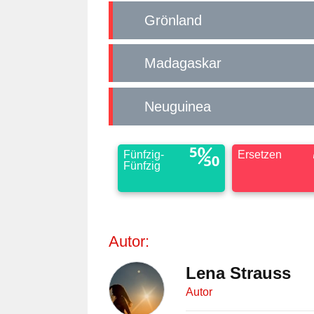
Grönland
Madagaskar
Neuguinea
Fünfzig-
Ersetzen
Fünfzig
Autor:
Lena Strauss
Autor