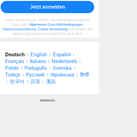
Jetzt anmelden
Indem Sie fortsetzen, erklären Sie sich einverstanden mit
Quizzclub's
Allgemeinen Geschäftsbedingungen
,
Datenschutzerklärung
,
Cookie-Verwendung
und erhalten Sie
tägliche Quizfragen vom QuizzClub per E-Mail.
Deutsch
English
Español
Français
Italiano
Nederlands
Polski
Português
Svenska
Türkçe
Русский
Українська
हिन्दी
한국어
汉语
漢語
WERBUNG