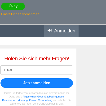
Okay
Einstellungen vornehmen
Anmelden
Holen Sie sich mehr Fragen!
Jetzt anmelden
Indem Sie fortsetzen, erklären Sie sich einverstanden mit
Quizzclub's
Allgemeinen Geschäftsbedingungen
,
Datenschutzerklärung
,
Cookie-Verwendung
und erhalten Sie
tägliche Quizfragen vom QuizzClub per E-Mail.