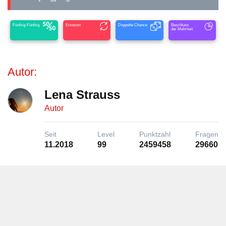
Fünfzig-Fünfzig
Ersetzen
Doppelte Chance
Beschluss
der Mehrheit
Autor:
Lena Strauss
Autor
Seit
Level
Punktzahl
Fragen
11.2018
99
2459458
29660