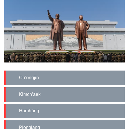
Ch’ŏngjin
Kimch’aek
Hamhŭng
Pjöngjang