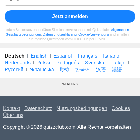
Jetzt anmelden
Indem Sie fortsetzen, erklären Sie sich einverstanden mit Quizzclub's
Allgemeinen
Geschäftsbedingungen
,
Datenschutzerklärung
,
Cookie-Verwendung
und erhalten
Sie tägliche Quizfragen vom QuizzClub per E-Mail.
Deutsch
English
Español
Français
Italiano
Nederlands
Polski
Português
Svenska
Türkçe
Русский
Українська
हिन्दी
한국어
汉语
漢語
WERBUNG
Kontakt
Datenschutz
Nutzungsbedingungen
Cookies
Über uns
Copyright © 2026 quizzclub.com. Alle Rechte vorbehalten