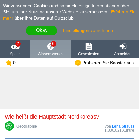
Wir verwenden Cookies und sammeln einige Informationen über
Sie, um Ihre Nutzung unserer Website zu verbessern.
.
Erfahren Sie
mehr
über Ihre Daten auf Quizzclub.
Okay
Einstellungen vornehmen
2
6
Spiele
Wissenswertes
Geschichten
Anmelden
0
Probieren Sie Booster aus
Wie heißt die Hauptstadt Nordkoreas?
Geographie
von
Lena Strauss
1.836.621 Aufrufe