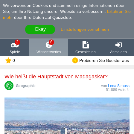
Wir verwenden Cookies und sammeln einige Informationen über
Sie, um Ihre Nutzung unserer Website zu verbessern.
.
Erfahren Sie
mehr
über Ihre Daten auf Quizzclub.
Okay
Einstellungen vornehmen
2
6
Spiele
Wissenswertes
Geschichten
Anmelden
0
Probieren Sie Booster aus
Wie heißt die Hauptstadt von Madagaskar?
Geographie
von
Lena Strauss
51.889 Aufrufe