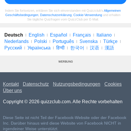
Indem Sie fortsetzen, erklären Sie sich einverstanden mit Quizzclub's
Allgemeinen
Geschäftsbedingungen
,
Datenschutzerklärung
,
Cookie-Verwendung
und erhalten
Sie tägliche Quizfragen vom QuizzClub per E-Mail.
Deutsch
English
Español
Français
Italiano
Nederlands
Polski
Português
Svenska
Türkçe
Русский
Українська
हिन्दी
한국어
汉语
漢語
WERBUNG
Kontakt
Datenschutz
Nutzungsbedingungen
Cookies
Über uns
Copyright © 2026 quizzclub.com. Alle Rechte vorbehalten
Diese Seite ist nicht Teil der Facebook-Website oder der Facebook
Inc. Darüber hinaus wird diese Website von Facebook NICHT in
irgendeiner Weise unterstützt.