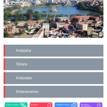
Antalaha
Toliara
Antsirabe
Antananarivo
Fünfzig-Fünfzig
Ersetzen
Doppelte Chance
Beschluss
der Mehrheit