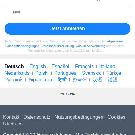
Jetzt anmelden
Indem Sie fortsetzen, erklären Sie sich einverstanden mit Quizzclub's
Allgemeinen
Geschäftsbedingungen
,
Datenschutzerklärung
,
Cookie-Verwendung
und erhalten
Sie tägliche Quizfragen vom QuizzClub per E-Mail.
Deutsch
English
Español
Français
Italiano
Nederlands
Polski
Português
Svenska
Türkçe
Русский
Українська
हिन्दी
한국어
汉语
漢語
WERBUNG
Kontakt
Datenschutz
Nutzungsbedingungen
Cookies
Über uns