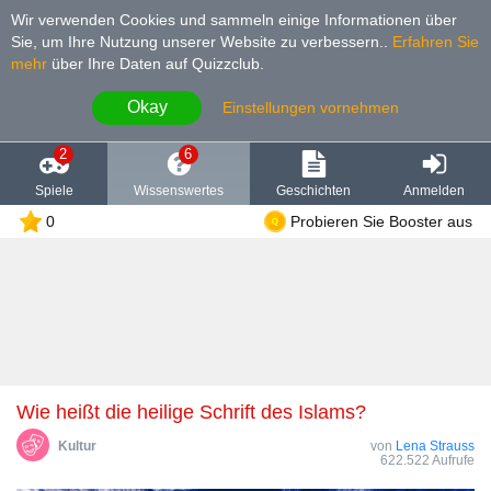
Wir verwenden Cookies und sammeln einige Informationen über
Sie, um Ihre Nutzung unserer Website zu verbessern.
.
Erfahren Sie
mehr
über Ihre Daten auf Quizzclub.
Okay
Einstellungen vornehmen
2
6
Spiele
Wissenswertes
Geschichten
Anmelden
0
Probieren Sie Booster aus
Wie heißt die heilige Schrift des Islams?
Kultur
von
Lena Strauss
622.522 Aufrufe