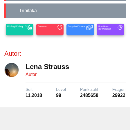
Tripiṭaka
Fünfzig-Fünfzig
Ersetzen
Doppelte Chance
Beschluss
der Mehrheit
Autor:
Lena Strauss
Autor
Seit
Level
Punktzahl
Fragen
11.2018
99
2485658
29922