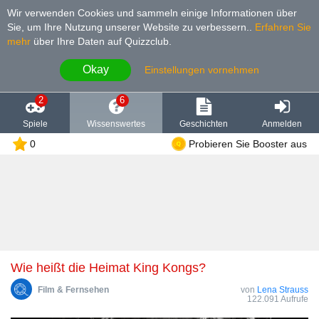
Wir verwenden Cookies und sammeln einige Informationen über
Sie, um Ihre Nutzung unserer Website zu verbessern.
.
Erfahren Sie
mehr
über Ihre Daten auf Quizzclub.
Okay
Einstellungen vornehmen
2
6
Spiele
Wissenswertes
Geschichten
Anmelden
0
Probieren Sie Booster aus
Wie heißt die Heimat King Kongs?
Film & Fernsehen
von
Lena Strauss
122.091 Aufrufe