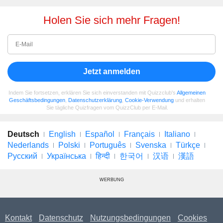
Holen Sie sich mehr Fragen!
Jetzt anmelden
Indem Sie fortsetzen, erklären Sie sich einverstanden mit Quizzclub's
Allgemeinen
Geschäftsbedingungen
,
Datenschutzerklärung
,
Cookie-Verwendung
und erhalten
Sie tägliche Quizfragen vom QuizzClub per E-Mail.
Deutsch
English
Español
Français
Italiano
Nederlands
Polski
Português
Svenska
Türkçe
Русский
Українська
हिन्दी
한국어
汉语
漢語
WERBUNG
Kontakt
Datenschutz
Nutzungsbedingungen
Cookies