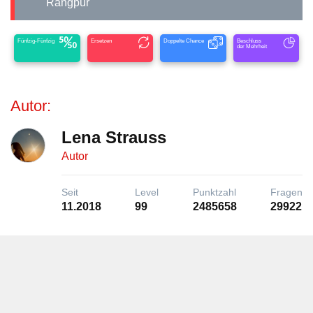
Rangpur
Fünfzig-Fünfzig
Ersetzen
Doppelte Chance
Beschluss
der Mehrheit
Autor:
Lena Strauss
Autor
Seit
Level
Punktzahl
Fragen
11.2018
99
2485658
29922