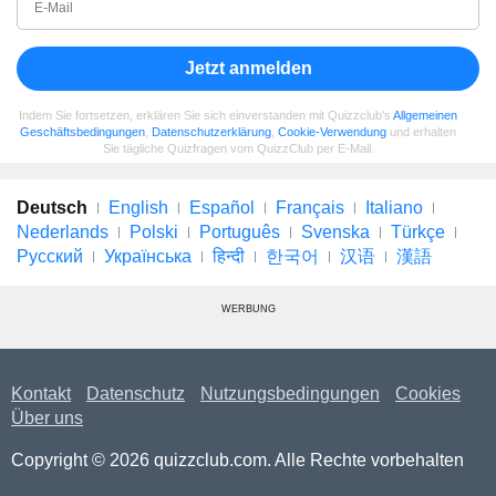
Jetzt anmelden
Indem Sie fortsetzen, erklären Sie sich einverstanden mit Quizzclub's
Allgemeinen
Geschäftsbedingungen
,
Datenschutzerklärung
,
Cookie-Verwendung
und erhalten
Sie tägliche Quizfragen vom QuizzClub per E-Mail.
Deutsch
English
Español
Français
Italiano
Nederlands
Polski
Português
Svenska
Türkçe
Русский
Українська
हिन्दी
한국어
汉语
漢語
WERBUNG
Kontakt
Datenschutz
Nutzungsbedingungen
Cookies
Über uns
Copyright © 2026 quizzclub.com. Alle Rechte vorbehalten