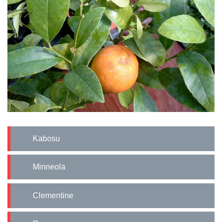
Kabosu
Minneola
Clementine