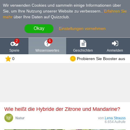
Wir verwenden Cookies und sammeln einige Informationen über
Sie, um Ihre Nutzung unserer Website zu verbessern.
.
Erfahren Sie
mehr
über Ihre Daten auf Quizzclub.
Okay
Einstellungen vornehmen
2
6
Spiele
Wissenswertes
Geschichten
Anmelden
0
Probieren Sie Booster aus
Wie heißt die Hybride der Zitrone und Mandarine?
Natur
von
Lena Strauss
6.654 Aufrufe