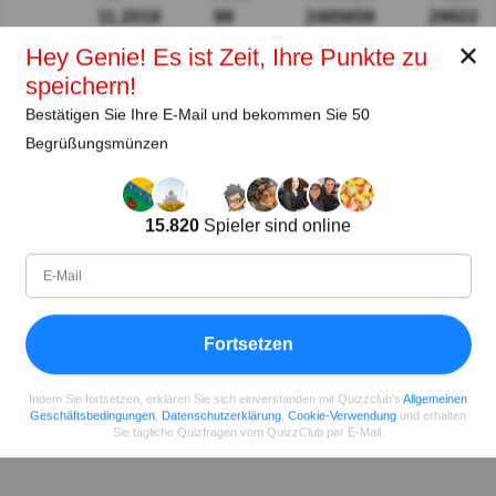
11.2018
99
2485658
29922
✕
Hey Genie! Es ist Zeit, Ihre Punkte zu
speichern!
Teilen
auf Facebook
Bestätigen Sie Ihre E-Mail und bekommen Sie 50
Begrüßungsmünzen
15.820
Spieler sind online
Fortsetzen
Indem Sie fortsetzen, erklären Sie sich einverstanden mit Quizzclub's
Allgemeinen
Geschäftsbedingungen
,
Datenschutzerklärung
,
Cookie-Verwendung
und erhalten
Sie tägliche Quizfragen vom QuizzClub per E-Mail.