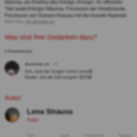
Máxima, als Ehefrau des Königs, Königin. Ihr offizieller
Titel lautet Königin Máxima, Prinzessin der Niederlande,
Prinzessin von Oranien-Nassau mit der Anrede Majestät.
Mehr Infos:
de.wikipedia.org
Was sind Ihre Gedanken dazu?
1 Kommentar
duschda sn
3W
Ach, sind die Jungen schon dran😃
Kinder, wie die Zeit vergeht 😘🫠😄
Autor:
Lena Strauss
Autor
Seit
Level
Punktzahl
Fragen