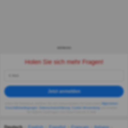
WERBUNG
Holen Sie sich mehr Fragen!
Jetzt anmelden
Indem Sie fortsetzen, erklären Sie sich einverstanden mit Quizzclub's
Allgemeinen
Geschäftsbedingungen
,
Datenschutzerklärung
,
Cookie-Verwendung
und erhalten
Sie tägliche Quizfragen vom QuizzClub per E-Mail.
Deutsch
English
Español
Français
Italiano