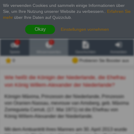
Wir verwenden Cookies und sammeln einige Informationen über
Sie, um Ihre Nutzung unserer Website zu verbessern.
.
Erfahren Sie
mehr
über Ihre Daten auf Quizzclub.
Okay
Einstellungen vornehmen
2
6
Spiele
Wissenswertes
Geschichten
Anmelden
0
Probieren Sie Booster aus
Wie heißt die Königin der Niederlande, die Ehefrau
von König Willem-Alexander der Niederlande?
Königin Máxima, Prinzessin der Niederlande, Prinzessin
von Oranien-Nassau, mevrouw van Amsberg, geb. Máxima
Zorreguieta Cerruti, (17. Mai 1971) ist die Ehefrau von
König Willem-Alexander der Niederlande.
Mit dem Amtsantritt ihres Mannes am 30. April 2013 wurde