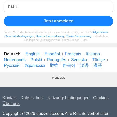
Jetzt anmelden
Indem Sie fortsetzen, erklären Sie sich einverstanden mit Quizzclub's
Allgemeinen
Geschäftsbedingungen
,
Datenschutzerklärung
,
Cookie-Verwendung
und erhalten
Sie tägliche Quizfragen vom QuizzClub per E-Mail.
Deutsch
English
Español
Français
Italiano
Nederlands
Polski
Português
Svenska
Türkçe
Русский
Українська
हिन्दी
한국어
汉语
漢語
WERBUNG
Kontakt
Datenschutz
Nutzungsbedingungen
Cookies
Über uns
Copyright © 2026 quizzclub.com. Alle Rechte vorbehalten