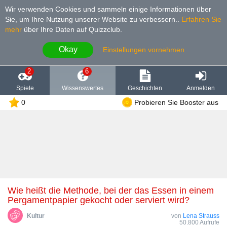
Wir verwenden Cookies und sammeln einige Informationen über
Sie, um Ihre Nutzung unserer Website zu verbessern.
.
Erfahren Sie
mehr
über Ihre Daten auf Quizzclub.
Okay
Einstellungen vornehmen
2
6
Spiele
Wissenswertes
Geschichten
Anmelden
0
Probieren Sie Booster aus
Wie heißt die Methode, bei der das Essen in einem
Pergamentpapier gekocht oder serviert wird?
Kultur
von
Lena Strauss
50.800 Aufrufe