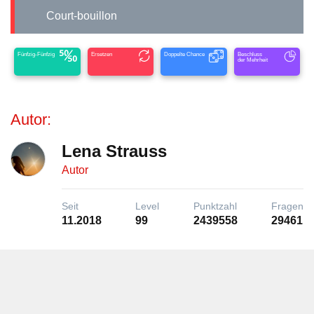
Court-bouillon
Fünfzig-Fünfzig
Ersetzen
Doppelte Chance
Beschluss
der Mehrheit
Autor:
Lena Strauss
Autor
Seit
Level
Punktzahl
Fragen
11.2018
99
2439558
29461