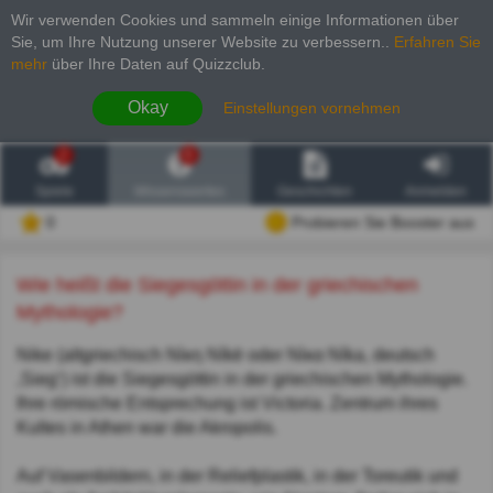
Wir verwenden Cookies und sammeln einige Informationen über
Sie, um Ihre Nutzung unserer Website zu verbessern.
.
Erfahren Sie
mehr
über Ihre Daten auf Quizzclub.
Okay
Einstellungen vornehmen
2
6
Spiele
Wissenswertes
Geschichten
Anmelden
0
Probieren Sie Booster aus
Wie heißt die Siegesgöttin in der griechischen
Mythologie?
Nike (altgriechisch Νίκη Níkē oder Νίκα Níka, deutsch
‚Sieg‘) ist die Siegesgöttin in der griechischen Mythologie.
Ihre römische Entsprechung ist Victoria. Zentrum ihres
Kultes in Athen war die Akropolis.
Auf Vasenbildern, in der Reliefplastik, in der Toreutik und