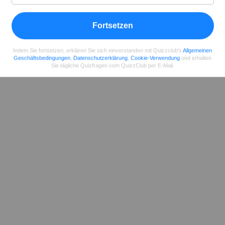
Teilen
auf Facebook
Fortsetzen
Indem Sie fortsetzen, erklären Sie sich einverstanden mit Quizzclub's
Allgemeinen
Geschäftsbedingungen
,
Datenschutzerklärung
,
Cookie-Verwendung
und erhalten
Sie tägliche Quizfragen vom QuizzClub per E-Mail.