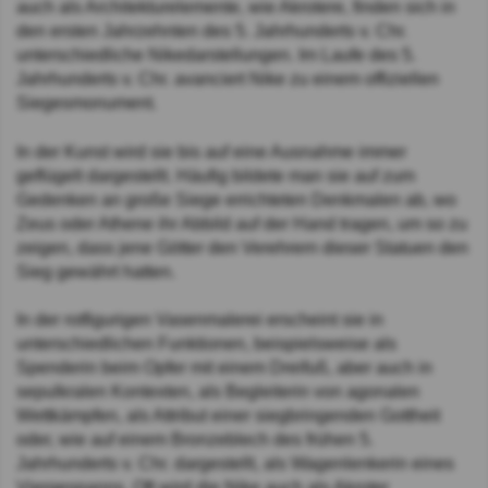
auch als Architekturelemente, wie Akrotere, finden sich in
den ersten Jahrzehnten des 5. Jahrhunderts v. Chr.
unterschiedliche Nikedarstellungen. Im Laufe des 5.
Jahrhunderts v. Chr. avanciert Nike zu einem offiziellen
Siegesmonument.
In der Kunst wird sie bis auf eine Ausnahme immer
geflügelt dargestellt. Häufig bildete man sie auf zum
Gedenken an große Siege errichteten Denkmalen ab, wo
Zeus oder Athene ihr Abbild auf der Hand tragen, um so zu
zeigen, dass jene Götter den Verehrern dieser Statuen den
Sieg gewährt hatten.
In der rotfigurigen Vasenmalerei erscheint sie in
unterschiedlichen Funktionen, beispielsweise als
Spenderin beim Opfer mit einem Dreifuß, aber auch in
sepulkralen Kontexten, als Begleiterin von agonalen
Wettkämpfen, als Attribut einer siegbringenden Gottheit
oder, wie auf einem Bronzeblech des frühen 5.
Jahrhunderts v. Chr. dargestellt, als Wagenlenkerin eines
Viergespanns. Oft wird die Nike auch als Akroter