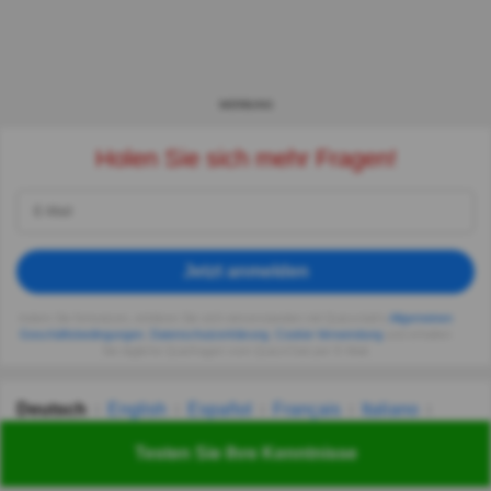
WERBUNG
Holen Sie sich mehr Fragen!
Jetzt anmelden
Indem Sie fortsetzen, erklären Sie sich einverstanden mit Quizzclub's
Allgemeinen
Geschäftsbedingungen
,
Datenschutzerklärung
,
Cookie-Verwendung
und erhalten
Sie tägliche Quizfragen vom QuizzClub per E-Mail.
Deutsch
English
Español
Français
Italiano
Nederlands
Polski
Português
Svenska
Türkçe
Testen Sie Ihre Kenntnisse
Русский
Українська
हिन्दी
한국어
汉语
漢語