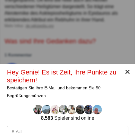
verschiedener Heiligtümer dargestellt. So trägt eine
Akroternike des Asklepiosheiligtums in Epidauros als
erklärendes Attribut ein Rebhuhn in ihrer Hand.
Mehr Infos:
de.wikipedia.org
Was sind Ihre Gedanken dazu?
1 Kommentar
Yogi45
Vor 3J
✕
Hey Genie! Es ist Zeit, Ihre Punkte zu
Des ist die mit'm Turnschuh rumlauft!!! 😂🤣🥴🔨
speichern!
Bestätigen Sie Ihre E-Mail und bekommen Sie 50
Autor:
Begrüßungsmünzen
Heike Klupper
Autor (quizauthors.com)
8.583
Spieler sind online