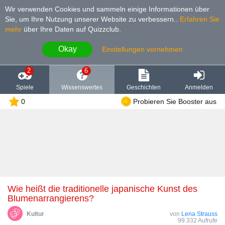
Wir verwenden Cookies und sammeln einige Informationen über
Sie, um Ihre Nutzung unserer Website zu verbessern.
.
Erfahren Sie
mehr
über Ihre Daten auf Quizzclub.
Okay
Einstellungen vornehmen
2
6
Spiele
Wissenswertes
Geschichten
Anmelden
0
Probieren Sie Booster aus
Wie heißt die traditionelle japanische Kunst des
Blumenarrangierens?
Kultur
von
Lena Strauss
99.332 Aufrufe