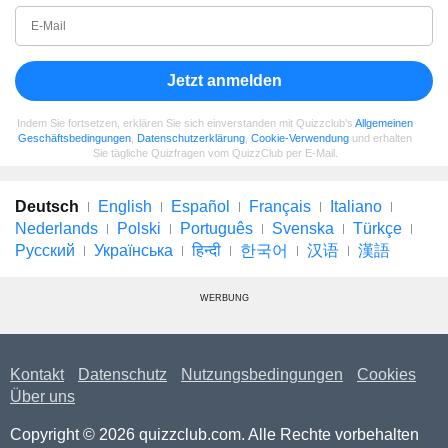
Jetzt anmelden
Indem Sie fortsetzen, erklären Sie sich einverstanden mit Quizzclub's
Allgemeinen
Geschäftsbedingungen
,
Datenschutzerklärung
,
Cookie-Verwendung
und erhalten
Sie tägliche Quizfragen vom QuizzClub per E-Mail.
Deutsch
English
Español
Français
Italiano
Nederlands
Polski
Português
Svenska
Türkçe
Русский
Українська
हिन्दी
한국어
汉语
漢語
WERBUNG
Kontakt
Datenschutz
Nutzungsbedingungen
Cookies
Über uns
Copyright © 2026 quizzclub.com. Alle Rechte vorbehalten