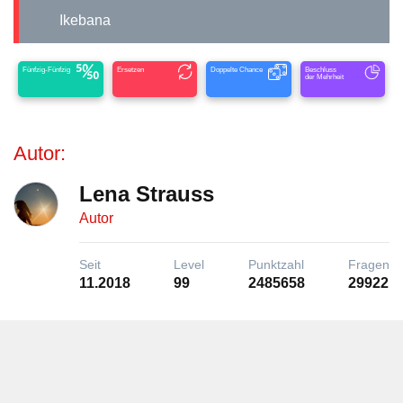
Ikebana
Fünfzig-Fünfzig
Ersetzen
Doppelte Chance
Beschluss
der Mehrheit
Autor:
Lena Strauss
Autor
Seit
Level
Punktzahl
Fragen
11.2018
99
2485658
29922