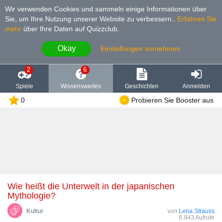
Wir verwenden Cookies und sammeln einige Informationen über
Sie, um Ihre Nutzung unserer Website zu verbessern.
.
Erfahren Sie
mehr
über Ihre Daten auf Quizzclub.
Okay
Einstellungen vornehmen
2
6
Spiele
Wissenswertes
Geschichten
Anmelden
0
Probieren Sie Booster aus
Wie heißt die Unterwelt in der japanischen
Mythologie?
Kultur
von
Lena Strauss
6.943 Aufrufe