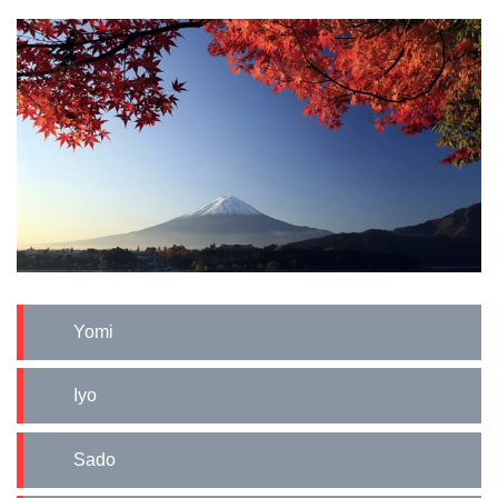
Yomi
Iyo
Sado