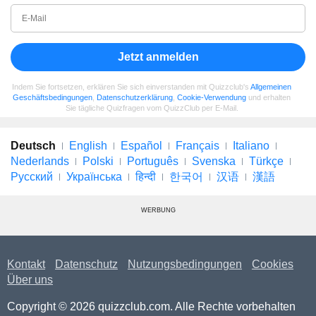
Jetzt anmelden
Indem Sie fortsetzen, erklären Sie sich einverstanden mit Quizzclub's
Allgemeinen
Geschäftsbedingungen
,
Datenschutzerklärung
,
Cookie-Verwendung
und erhalten
Sie tägliche Quizfragen vom QuizzClub per E-Mail.
Deutsch
English
Español
Français
Italiano
Nederlands
Polski
Português
Svenska
Türkçe
Русский
Українська
हिन्दी
한국어
汉语
漢語
WERBUNG
Kontakt
Datenschutz
Nutzungsbedingungen
Cookies
Über uns
Copyright © 2026 quizzclub.com. Alle Rechte vorbehalten