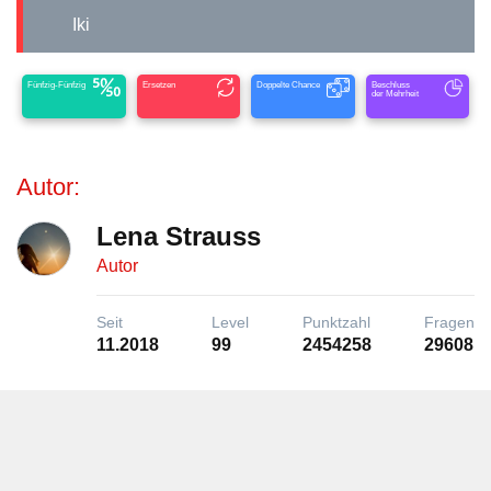
Iki
Fünfzig-Fünfzig
Ersetzen
Doppelte Chance
Beschluss
der Mehrheit
Autor:
Lena Strauss
Autor
Seit
Level
Punktzahl
Fragen
11.2018
99
2454258
29608