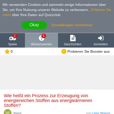
Wir verwenden Cookies und sammeln einige Informationen über
Sie, um Ihre Nutzung unserer Website zu verbessern.
.
Erfahren Sie
mehr
über Ihre Daten auf Quizzclub.
Okay
Einstellungen vornehmen
2
6
Spiele
Wissenswertes
Geschichten
Anmelden
0
Probieren Sie Booster aus
Wie heißt ein Prozess zur Erzeugung von
energiereichen Stoffen aus energieärmeren
Stoffen?
Natur
von
Lena Strauss