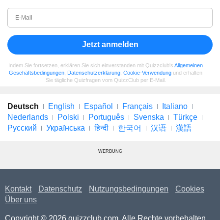
Jetzt anmelden
Indem Sie fortsetzen, erklären Sie sich einverstanden mit Quizzclub's
Allgemeinen
Geschäftsbedingungen
,
Datenschutzerklärung
,
Cookie-Verwendung
und erhalten
Sie tägliche Quizfragen vom QuizzClub per E-Mail.
Deutsch
English
Español
Français
Italiano
Nederlands
Polski
Português
Svenska
Türkçe
Русский
Українська
हिन्दी
한국어
汉语
漢語
WERBUNG
Kontakt
Datenschutz
Nutzungsbedingungen
Cookies
Über uns
Copyright © 2026 quizzclub.com. Alle Rechte vorbehalten