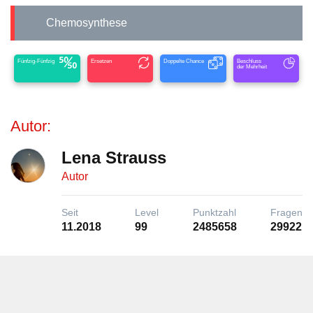
Chemosynthese
Fünfzig-Fünfzig
Ersetzen
Doppelte Chance
Beschluss
der Mehrheit
Autor:
Lena Strauss
Autor
Seit
Level
Punktzahl
Fragen
11.2018
99
2485658
29922