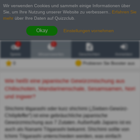
Wir verwenden Cookies und sammeln einige Informationen über
Sie, um Ihre Nutzung unserer Website zu verbessern.
.
Erfahren Sie
mehr
über Ihre Daten auf Quizzclub.
Okay
Einstellungen vornehmen
2
6
Spiele
Wissenswertes
Geschichten
Anmelden
0
Probieren Sie Booster aus
Wie heißt eine japanische Gewürzmischung aus
Chilischoten, Mandarinenschale, Sesamsamen, Nori
und Ingwer?
Shichimi tōgarashi oder kurz shichimi („Sieben-Gewürz-
Chilipfeffer“) ist eine gebräuchliche japanische
Gewürzmischung aus 7 Zutaten. Außerhalb Japans ist es
auch als Nanami Tōgarashi bekannt. Shichimi sollte von
Ichimi Tōgarashi unterschieden werden, was einfach