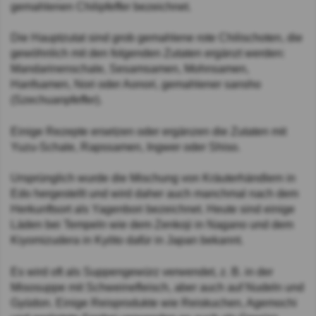
gemahlenen Chilipfeffer bezeichnet.
Die Hauptzutat sind grob gemahlene rote Chilischoten, die
gewöhnlich mit den folgenden Zutaten ergänzt werden:
Mandarinenschale, Sesamsamen, Mohnsamen,
Hanfsamen, Nori oder Aonori, gemahlener sansho
(Szechuanpfeffer).
Einige Rezepte ersetzen oder ergänzen die Zutaten mit
Yuzu-Schale, Rapssamen, Ingwer oder Shiso.
Ursprünglich wurde die Mischung von Kräuterhändlern in
Edo hergestellt und wird daher auch manchmal nach dem
Herkunftsort als Yagenbori bezeichnet. Heute sind einige
Läden bei Tempeln wie dem Zenkoji in Nagano und dem
Kiyomizudera in Kyōto dafür in Japan bekannt.
Es wird oft als Suppengewürz verwendet, z. B. in der
Misosuppe mit Schweinefleisch, aber auch auf Nudeln und
Gyūdon. Einige Reisprodukte wie Reiskuchen, Agemochi