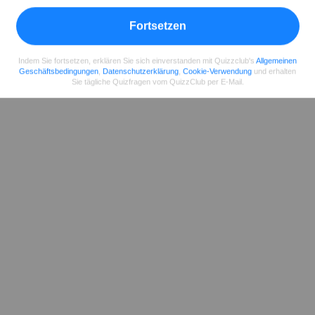
Fortsetzen
Indem Sie fortsetzen, erklären Sie sich einverstanden mit Quizzclub's
Allgemeinen
Geschäftsbedingungen
,
Datenschutzerklärung
,
Cookie-Verwendung
und erhalten
Sie tägliche Quizfragen vom QuizzClub per E-Mail.