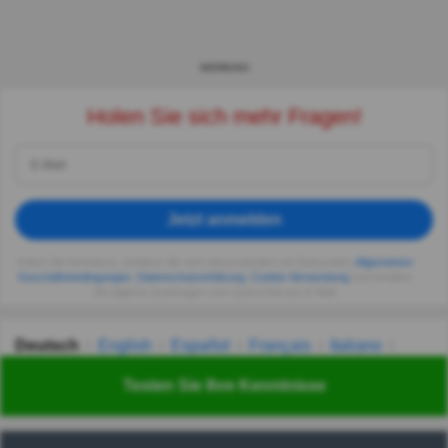
WERBUNG
Holen Sie sich mehr Fragen!
Jetzt anmelden
Indem Sie fortsetzen, erklären Sie sich einverstanden mit Quizzclub's
Allgemeinen
Geschäftsbedingungen
,
Datenschutzerklärung
,
Cookie-Verwendung
und erhalten
Sie tägliche Quizfragen vom QuizzClub per E-Mail.
Deutsch
English
Español
Français
Italiano
Nederlands
Polski
Português
Svenska
Türkçe
Testen Sie Ihre Kenntnisse
Русский
Українська
हिन्दी
한국어
汉语
漢語