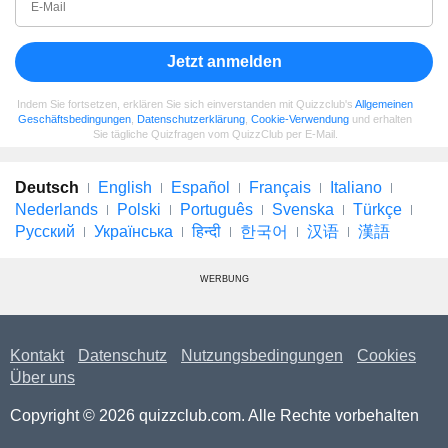
Jetzt anmelden
Indem Sie fortsetzen, erklären Sie sich einverstanden mit Quizzclub's
Allgemeinen
Geschäftsbedingungen
,
Datenschutzerklärung
,
Cookie-Verwendung
und erhalten
Sie tägliche Quizfragen vom QuizzClub per E-Mail.
Deutsch
English
Español
Français
Italiano
Nederlands
Polski
Português
Svenska
Türkçe
Русский
Українська
हिन्दी
한국어
汉语
漢語
WERBUNG
Kontakt
Datenschutz
Nutzungsbedingungen
Cookies
Über uns
Copyright © 2026 quizzclub.com. Alle Rechte vorbehalten