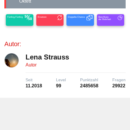
Oktett
Fünfzig-Fünfzig
Ersetzen
Doppelte Chance
Beschluss
der Mehrheit
Autor:
Lena Strauss
Autor
Seit
Level
Punktzahl
Fragen
11.2018
99
2485658
29922