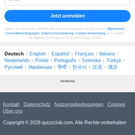
Jetzt anmelden
Indem Sie fortsetzen, erklären Sie sich einverstanden mit Quizzclub's
Allgemeinen
Geschäftsbedingungen
,
Datenschutzerklärung
,
Cookie-Verwendung
und erhalten
Sie tägliche Quizfragen vom QuizzClub per E-Mail.
Deutsch
English
Español
Français
Italiano
Nederlands
Polski
Português
Svenska
Türkçe
Русский
Українська
हिन्दी
한국어
汉语
漢語
WERBUNG
Kontakt
Datenschutz
Nutzungsbedingungen
Cookies
Über uns
Copyright © 2026 quizzclub.com. Alle Rechte vorbehalten