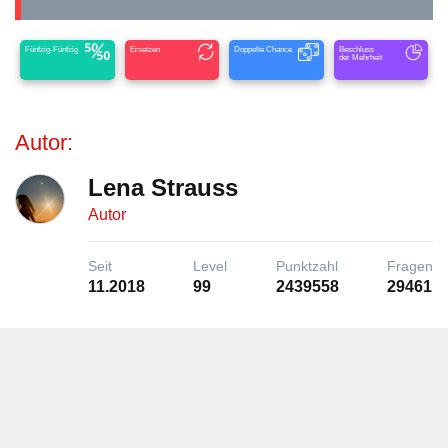
Fünfzig-Fünfzig
Ersetzen
Doppelte Chance
Beschluss
der Mehrheit
Autor:
Lena Strauss
Autor
Seit
Level
Punktzahl
Fragen
11.2018
99
2439558
29461