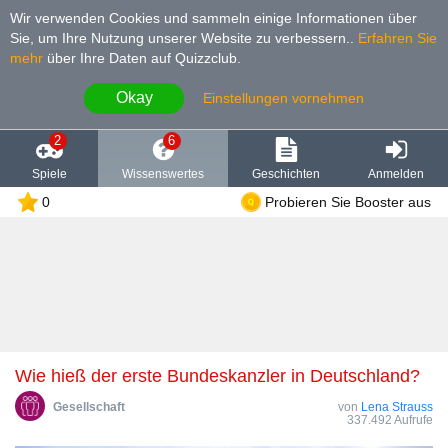
Wir verwenden Cookies und sammeln einige Informationen über
Sie, um Ihre Nutzung unserer Website zu verbessern.
.
Erfahren Sie
mehr
über Ihre Daten auf Quizzclub.
Okay
Einstellungen vornehmen
2
6
Spiele
Wissenswertes
Geschichten
Anmelden
0
Probieren Sie Booster aus
Wie hieß der erste Bundeskanzler in Deutschland?
Gesellschaft
von
Lena Strauss
337.492 Aufrufe