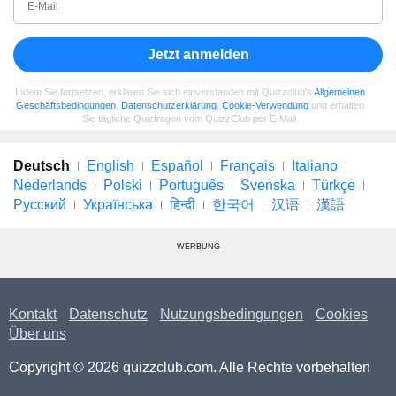
Jetzt anmelden
Indem Sie fortsetzen, erklären Sie sich einverstanden mit Quizzclub's
Allgemeinen
Geschäftsbedingungen
,
Datenschutzerklärung
,
Cookie-Verwendung
und erhalten
Sie tägliche Quizfragen vom QuizzClub per E-Mail.
Deutsch
English
Español
Français
Italiano
Nederlands
Polski
Português
Svenska
Türkçe
Русский
Українська
हिन्दी
한국어
汉语
漢語
WERBUNG
Kontakt
Datenschutz
Nutzungsbedingungen
Cookies
Über uns
Copyright © 2026 quizzclub.com. Alle Rechte vorbehalten