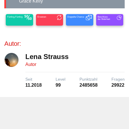
Grace Kelly
Fünfzig-Fünfzig
Ersetzen
Doppelte Chance
Beschluss
der Mehrheit
Autor:
Lena Strauss
Autor
Seit
Level
Punktzahl
Fragen
11.2018
99
2485658
29922