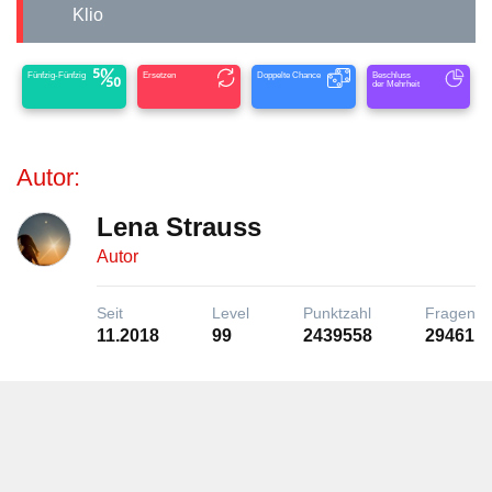
Klio
Fünfzig-Fünfzig
Ersetzen
Doppelte Chance
Beschluss
der Mehrheit
Autor:
Lena Strauss
Autor
Seit
Level
Punktzahl
Fragen
11.2018
99
2439558
29461