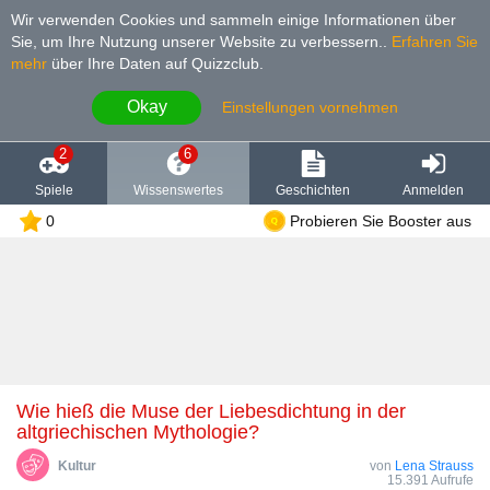
Wir verwenden Cookies und sammeln einige Informationen über
Sie, um Ihre Nutzung unserer Website zu verbessern.
.
Erfahren Sie
mehr
über Ihre Daten auf Quizzclub.
Okay
Einstellungen vornehmen
2
6
Spiele
Wissenswertes
Geschichten
Anmelden
0
Probieren Sie Booster aus
Wie hieß die Muse der Liebesdichtung in der
altgriechischen Mythologie?
Kultur
von
Lena Strauss
15.391 Aufrufe