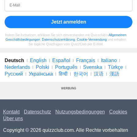
Jetzt anmelden
Indem Sie fortsetzen, erklären Sie sich einverstanden mit Quizzclub's
Allgemeinen
Geschäftsbedingungen
,
Datenschutzerklärung
,
Cookie-Verwendung
und erhalten
Sie tägliche Quizfragen vom QuizzClub per E-Mail.
Deutsch
English
Español
Français
Italiano
Nederlands
Polski
Português
Svenska
Türkçe
Русский
Українська
हिन्दी
한국어
汉语
漢語
WERBUNG
Kontakt
Datenschutz
Nutzungsbedingungen
Cookies
Über uns
Copyright © 2026 quizzclub.com. Alle Rechte vorbehalten