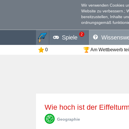
Wir verwenden Cookies un
Website zu verbessern.
; 
bereitzustellen, Inhalte u
ordnungsgemäß funktionie
2
Spiele
Wissenswe
0
Am Wettbewerb te
Wie hoch ist der Eiffeltur
Geographie