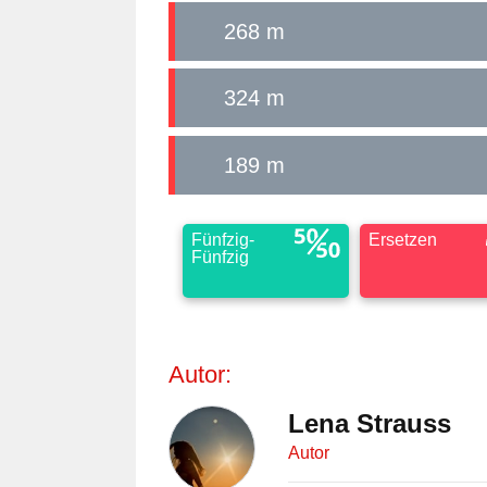
268 m
324 m
189 m
Fünfzig-
Ersetzen
Fünfzig
Autor:
Lena Strauss
Autor