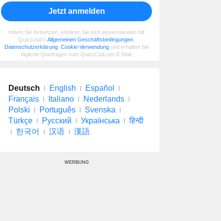
Jetzt anmelden
Indem Sie fortsetzen, erklären Sie sich einverstanden mit
Quizzclub's
Allgemeinen Geschäftsbedingungen
,
Datenschutzerklärung
,
Cookie-Verwendung
und erhalten Sie
tägliche Quizfragen vom QuizzClub per E-Mail.
Deutsch
English
Español
Français
Italiano
Nederlands
Polski
Português
Svenska
Türkçe
Русский
Українська
हिन्दी
한국어
汉语
漢語
WERBUNG