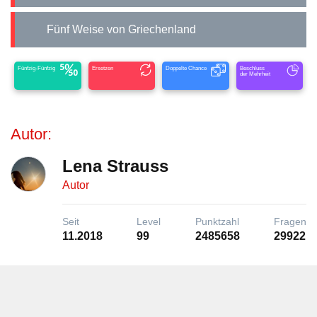
Fünf Weise von Griechenland
Fünfzig-Fünfzig
Ersetzen
Doppelte Chance
Beschluss
der Mehrheit
Autor:
Lena Strauss
Autor
Seit
Level
Punktzahl
Fragen
11.2018
99
2485658
29922