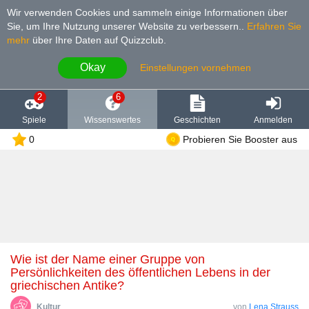
Wir verwenden Cookies und sammeln einige Informationen über
Sie, um Ihre Nutzung unserer Website zu verbessern.
.
Erfahren Sie
mehr
über Ihre Daten auf Quizzclub.
Okay
Einstellungen vornehmen
2
6
Spiele
Wissenswertes
Geschichten
Anmelden
0
Probieren Sie Booster aus
Wie ist der Name einer Gruppe von
Persönlichkeiten des öffentlichen Lebens in der
griechischen Antike?
Kultur
von
Lena Strauss