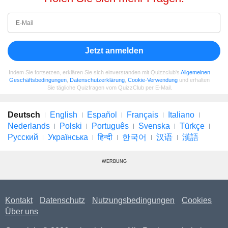
Jetzt anmelden
Indem Sie fortsetzen, erklären Sie sich einverstanden mit Quizzclub's
Allgemeinen
Geschäftsbedingungen
,
Datenschutzerklärung
,
Cookie-Verwendung
und erhalten
Sie tägliche Quizfragen vom QuizzClub per E-Mail.
Deutsch
English
Español
Français
Italiano
Nederlands
Polski
Português
Svenska
Türkçe
Русский
Українська
हिन्दी
한국어
汉语
漢語
WERBUNG
Kontakt
Datenschutz
Nutzungsbedingungen
Cookies
Über uns