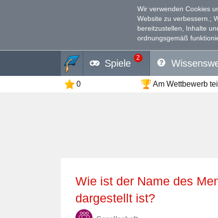
Wir verwenden Cookies un
Website zu verbessern.
; 
bereitzustellen, Inhalte u
ordnungsgemäß funktionie
2
Spiele
Wissenswe
0
Am Wettbewerb te
Wie ist der Name des Menschen, der auf dem Foto
dargestellt ist?