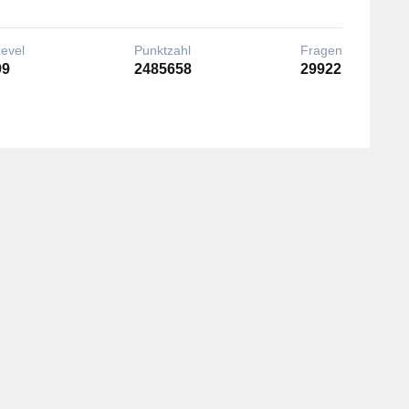
Level
Punktzahl
Fragen
99
2485658
29922