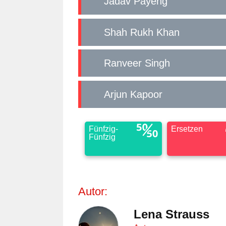
Jadav Payeng
Shah Rukh Khan
Ranveer Singh
Arjun Kapoor
Fünfzig-
Ersetzen
Fünfzig
Autor:
Lena Strauss