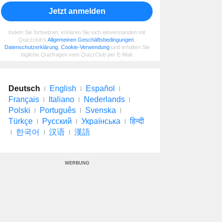
Jetzt anmelden
Indem Sie fortsetzen, erklären Sie sich einverstanden mit
Quizzclub's
Allgemeinen Geschäftsbedingungen
,
Datenschutzerklärung
,
Cookie-Verwendung
und erhalten Sie
tägliche Quizfragen vom QuizzClub per E-Mail.
Deutsch
English
Español
Français
Italiano
Nederlands
Polski
Português
Svenska
Türkçe
Русский
Українська
हिन्दी
한국어
汉语
漢語
WERBUNG