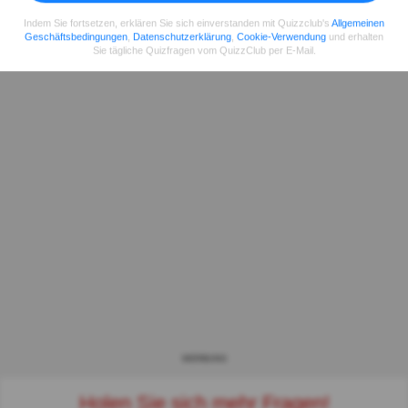
Indem Sie fortsetzen, erklären Sie sich einverstanden mit Quizzclub's
Allgemeinen
Geschäftsbedingungen
,
Datenschutzerklärung
,
Cookie-Verwendung
und erhalten
Sie tägliche Quizfragen vom QuizzClub per E-Mail.
WERBUNG
Holen Sie sich mehr Fragen!