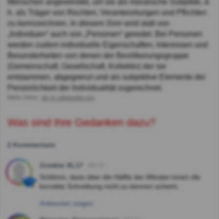
Menschen angewendet, um sie als moralische Subjekte, d.
h. als Träger von Rechten, Verantwortungen und Pflichten
zu kennzeichnen. In diesem Sinn wird statt von
„Individuen“ auch von „Personen“ geredet. Bei Personen
werden zudem individuelle Eigenschaften, Interessen und
Besonderheiten von denen der Bevölkerungsgruppe
(Gemeinschaft, Gesellschaft, Kollektiv) der sie
entstammen, abgegrenzt und als subjektive Elemente der
Persönlichkeit der Individualität zugerechnet.
Mehr Infos:
de.m.wikipedia.org
Was sind Ihre Gedanken dazu?
2 Kommentare
Zombie XL17
Vor 3J
Schlimm, dass über die Hälfte der Mitrater:innen die
korrekte Schreibung nicht zu kennen scheint.
Antworten zeigen