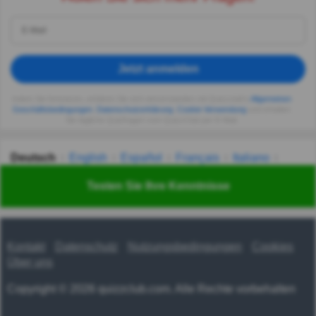
Jetzt anmelden
Indem Sie fortsetzen, erklären Sie sich einverstanden mit Quizzclub's
Allgemeinen
Geschäftsbedingungen
,
Datenschutzerklärung
,
Cookie-Verwendung
und erhalten
Sie tägliche Quizfragen vom QuizzClub per E-Mail.
Deutsch
English
Español
Français
Italiano
Nederlands
Polski
Português
Svenska
Türkçe
Testen Sie Ihre Kenntnisse
Русский
Українська
हिन्दी
한국어
汉语
漢語
Kontakt
Datenschutz
Nutzungsbedingungen
Cookies
Über uns
Copyright © 2026 quizzclub.com. Alle Rechte vorbehalten