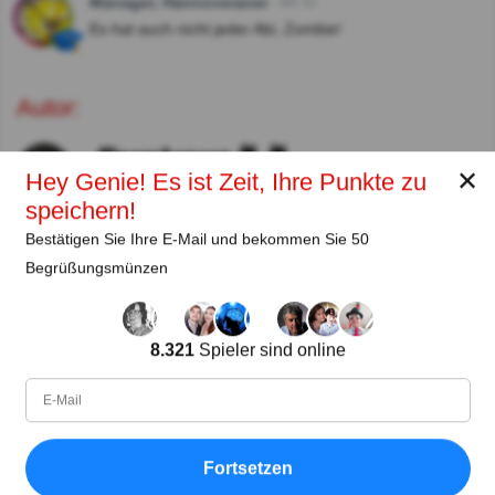
Manager, Hannoveraner
Vor 3J
Es hat auch nicht jeder Abi, Zombie!
Autor:
𝕻𝖗𝖆𝖒𝖇𝖊𝖗𝖌𝖊𝖗 🐈 🐈
✕
Hey Genie! Es ist Zeit, Ihre Punkte zu
Autor
speichern!
Bestätigen Sie Ihre E-Mail und bekommen Sie 50
Seit
Level
Punktzahl
Fragen
09.2022
93
434830
328
Begrüßungsmünzen
Teilen
auf Facebook
8.321
Spieler sind online
Fortsetzen