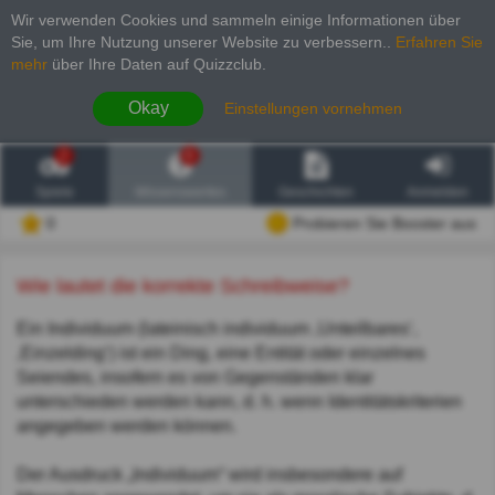
Wir verwenden Cookies und sammeln einige Informationen über
Sie, um Ihre Nutzung unserer Website zu verbessern.
.
Erfahren Sie
mehr
über Ihre Daten auf Quizzclub.
Okay
Einstellungen vornehmen
2
6
Spiele
Wissenswertes
Geschichten
Anmelden
0
Probieren Sie Booster aus
Wie lautet die korrekte Schreibweise?
Ein Individuum (lateinisch individuum ‚Unteilbares‘,
‚Einzelding‘) ist ein Ding, eine Entität oder einzelnes
Seiendes, insofern es von Gegenständen klar
unterschieden werden kann, d. h. wenn Identitätskriterien
angegeben werden können.
Der Ausdruck „Individuum“ wird insbesondere auf