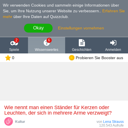
Wir verwenden Cookies und sammeln einige Informationen über
Sie, um Ihre Nutzung unserer Website zu verbessern.
.
Erfahren Sie
mehr
über Ihre Daten auf Quizzclub.
Okay
Einstellungen vornehmen
2
6
Spiele
Wissenswertes
Geschichten
Anmelden
0
Probieren Sie Booster aus
Wie nennt man einen Ständer für Kerzen oder
Leuchten, der sich in mehrere Arme verzweigt?
Kultur
von
Lena Strauss
120.543 Aufrufe