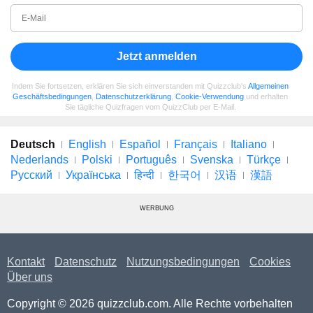
Jetzt anmelden
Indem Sie fortsetzen, erklären Sie sich einverstanden mit Quizzclub's
Allgemeinen
Geschäftsbedingungen
,
Datenschutzerklärung
,
Cookie-Verwendung
und erhalten
Sie tägliche Quizfragen vom QuizzClub per E-Mail.
Deutsch
English
Español
Français
Italiano
Nederlands
Polski
Português
Svenska
Türkçe
Русский
Українська
हिन्दी
한국어
汉语
漢語
WERBUNG
Kontakt
Datenschutz
Nutzungsbedingungen
Cookies
Über uns
Copyright © 2026 quizzclub.com. Alle Rechte vorbehalten