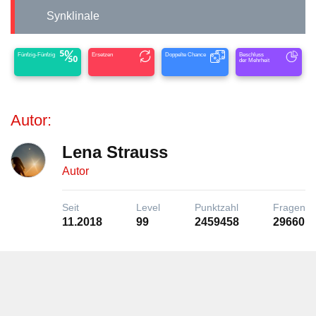
Synklinale
Fünfzig-Fünfzig
Ersetzen
Doppelte Chance
Beschluss
der Mehrheit
Autor:
Lena Strauss
Autor
Seit
Level
Punktzahl
Fragen
11.2018
99
2459458
29660