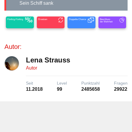
Sein Schiff sank
Fünfzig-Fünfzig
Ersetzen
Doppelte Chance
Beschluss
der Mehrheit
Autor:
Lena Strauss
Autor
Seit
Level
Punktzahl
Fragen
11.2018
99
2485658
29922