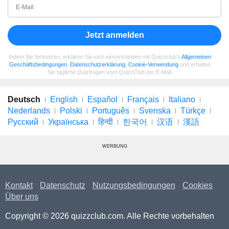
Jetzt anmelden
Indem Sie fortsetzen, erklären Sie sich einverstanden mit Quizzclub's
Allgemeinen
Geschäftsbedingungen
,
Datenschutzerklärung
,
Cookie-Verwendung
und erhalten
Sie tägliche Quizfragen vom QuizzClub per E-Mail.
Deutsch
English
Español
Français
Italiano
Nederlands
Polski
Português
Svenska
Türkçe
Русский
Українська
हिन्दी
한국어
汉语
漢語
WERBUNG
Kontakt
Datenschutz
Nutzungsbedingungen
Cookies
Über uns
Copyright © 2026 quizzclub.com. Alle Rechte vorbehalten