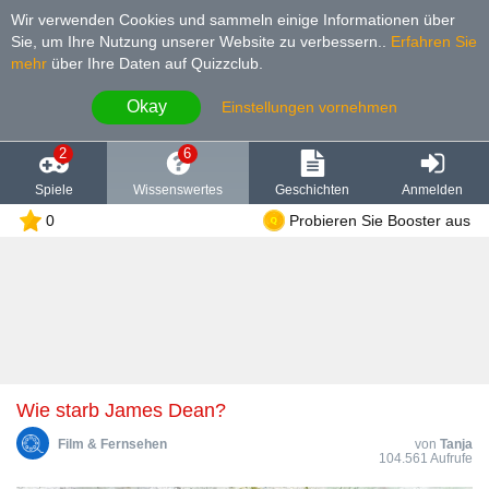
Wir verwenden Cookies und sammeln einige Informationen über
Sie, um Ihre Nutzung unserer Website zu verbessern.
.
Erfahren Sie
mehr
über Ihre Daten auf Quizzclub.
Okay
Einstellungen vornehmen
2
6
Spiele
Wissenswertes
Geschichten
Anmelden
0
Probieren Sie Booster aus
Wie starb James Dean?
Film & Fernsehen
von
Tanja
104.561 Aufrufe