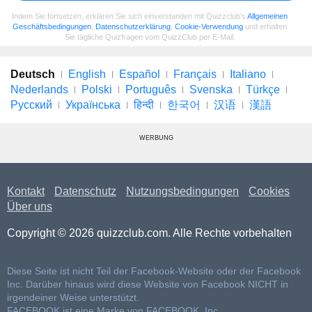
Indem Sie fortsetzen, erklären Sie sich einverstanden mit Quizzclub's
Allgemeinen
Geschäftsbedingungen
,
Datenschutzerklärung
,
Cookie-Verwendung
und erhalten
Sie tägliche Quizfragen vom QuizzClub per E-Mail.
Deutsch
English
Español
Français
Italiano
Nederlands
Polski
Português
Svenska
Türkçe
Русский
Українська
हिन्दी
한국어
汉语
漢語
WERBUNG
Kontakt
Datenschutz
Nutzungsbedingungen
Cookies
Über uns
Copyright © 2026 quizzclub.com. Alle Rechte vorbehalten
Diese Seite ist nicht Teil der Facebook-Website oder der Facebook
Inc. Darüber hinaus wird diese Website von Facebook NICHT in
irgendeiner Weise unterstützt.
FACEBOOK ist eine Marke von FACEBOOK, Inc.