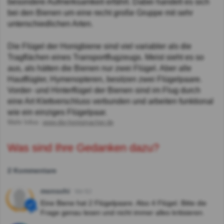
besondere Aufmerksamkeit erfährt. Dabei handelt es sich
bei den Bienen um eine recht große Gruppe mit sehr
unterschiedlichen Arten.
Die Flügel der Honigbiene sind viel variabler als die
Tragflächen eines Transportflugzeugs. Meist sieht es so
aus, als hätten die Bienen nur zwei Flügel. Aber alle
Hautflügler, Hymenopteren, besitzen zwei Flügelpaare.
Vorder- und Hinterflügel der Bienen sind im Flug durch
eine Art Klettverschluss verbunden und arbeiten funktional
wie ein einziges Flügelpaar.
Mehr Infos:
www.die-honigmacher.de
Was sind Ihre Gedanken dazu?
2 Kommentare
monschi
Vor 6J
Eine Biene hat 2 Flügelpaare. Also 4 Flügel. Bitte die
Frage genau lesen und nicht immer alles kritisieren.