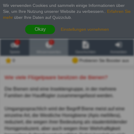
Wir verwenden Cookies und sammeln einige Informationen über
Sie, um Ihre Nutzung unserer Website zu verbessern.
.
Erfahren Sie
mehr
über Ihre Daten auf Quizzclub.
Okay
Einstellungen vornehmen
2
6
Spiele
Wissenswertes
Geschichten
Anmelden
0
Probieren Sie Booster aus
Wie viele Flügelpaare besitzen die Bienen?
Die Bienen sind eine Insektengruppe, in der mehrere
Familien der Hautflügler zusammengefasst werden.
Umgangssprachlich wird der Begriff Biene meist auf eine
einzelne Art, die Westliche Honigbiene (Apis mellifera),
reduziert, die wegen ihrer Bedeutung als staatenbildender
Honigproduzent, aber auch wegen ihrer Wehrhaftigkeit