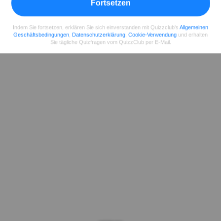
Fortsetzen
Indem Sie fortsetzen, erklären Sie sich einverstanden mit Quizzclub's
Allgemeinen
Geschäftsbedingungen
,
Datenschutzerklärung
,
Cookie-Verwendung
und erhalten
Sie tägliche Quizfragen vom QuizzClub per E-Mail.