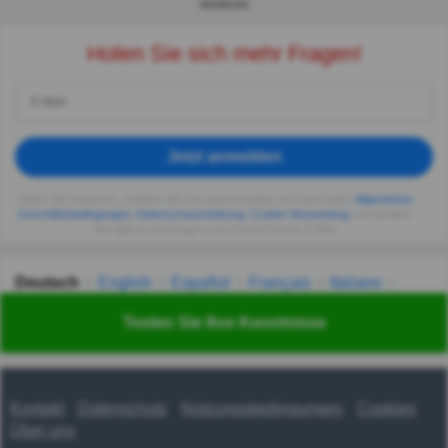
WERBUNG
Holen Sie sich mehr Fragen!
Jetzt anmelden
Indem Sie fortsetzen, erklären Sie sich einverstanden mit Quizzclub's
Allgemeinen
Geschäftsbedingungen
,
Datenschutzerklärung
,
Cookie-Verwendung
und erhalten
Sie tägliche Quizfragen vom QuizzClub per E-Mail.
Deutsch
English
Español
Français
Italiano
Nederlands
Polski
Português
Svenska
Türkçe
Testen Sie Ihre Kenntnisse
Русский
Українська
हिन्दी
한국어
汉语
漢語
Kontakt
Datenschutz
Nutzungsbedingungen
Cookies
Über uns