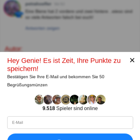
petrahoefler
Vor 6J
Eine Biene hat 2 vordere und zwei hintere ..wieso sind
so viele Antworten falsch bei euch!
Antworten zeigen
Autor:
✕
Hey Genie! Es ist Zeit, Ihre Punkte zu
Lena Strauss
speichern!
Autor
Bestätigen Sie Ihre E-Mail und bekommen Sie 50
Begrüßungsmünzen
Seit
Level
Punktzahl
Fragen
11.2018
99
2485658
29922
9.518
Spieler sind online
Teilen
auf Facebook