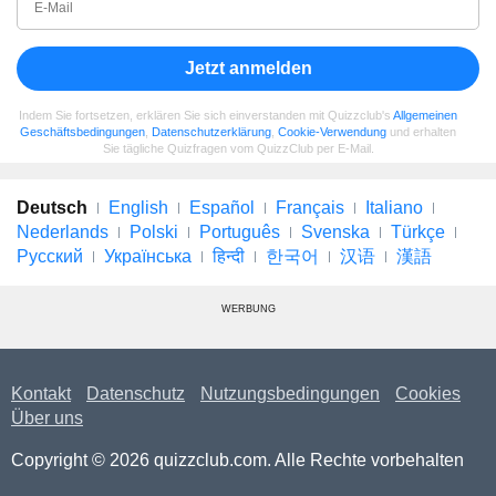
Jetzt anmelden
Indem Sie fortsetzen, erklären Sie sich einverstanden mit Quizzclub's
Allgemeinen
Geschäftsbedingungen
,
Datenschutzerklärung
,
Cookie-Verwendung
und erhalten
Sie tägliche Quizfragen vom QuizzClub per E-Mail.
Deutsch
English
Español
Français
Italiano
Nederlands
Polski
Português
Svenska
Türkçe
Русский
Українська
हिन्दी
한국어
汉语
漢語
WERBUNG
Kontakt
Datenschutz
Nutzungsbedingungen
Cookies
Über uns
Copyright © 2026 quizzclub.com. Alle Rechte vorbehalten