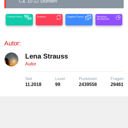
ca. 10-12 Stunden
Fünfzig-Fünfzig
Ersetzen
Doppelte Chance
Beschluss
der Mehrheit
Autor:
Lena Strauss
Autor
Seit
Level
Punktzahl
Fragen
11.2018
99
2439558
29461