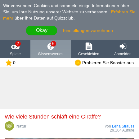
Wir verwenden Cookies und sammeln einige Informationen über
Sie, um Ihre Nutzung unserer Website zu verbessern.
.
Erfahren Sie
mehr
über Ihre Daten auf Quizzclub.
Okay
Einstellungen vornehmen
2
6
Spiele
Wissenswertes
Geschichten
Anmelden
0
Probieren Sie Booster aus
Wie viele Stunden schläft eine Giraffe?
Natur
von
Lena Strauss
29.104 Aufrufe