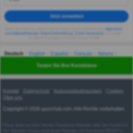
Jetzt anmelden
Indem Sie fortsetzen, erklären Sie sich einverstanden mit Quizzclub's
Allgemeinen
Geschäftsbedingungen
,
Datenschutzerklärung
,
Cookie-Verwendung
und erhalten
Sie tägliche Quizfragen vom QuizzClub per E-Mail.
Deutsch
English
Español
Français
Italiano
Nederlands
Polski
Português
Svenska
Türkçe
Testen Sie Ihre Kenntnisse
Русский
Українська
हिन्दी
한국어
汉语
漢語
Kontakt
Datenschutz
Nutzungsbedingungen
Cookies
Über uns
Copyright © 2026 quizzclub.com. Alle Rechte vorbehalten
Diese Seite ist nicht Teil der Facebook-Website oder der Facebook
Inc. Darüber hinaus wird diese Website von Facebook NICHT in