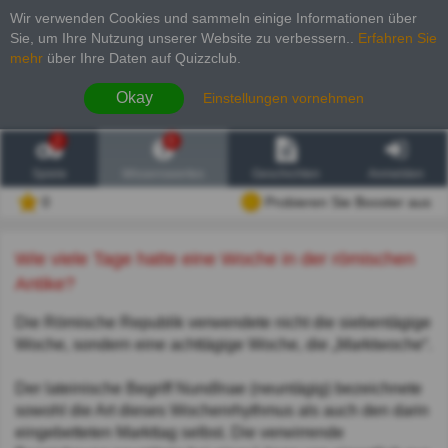
Wir verwenden Cookies und sammeln einige Informationen über
Sie, um Ihre Nutzung unserer Website zu verbessern.
.
Erfahren Sie
mehr
über Ihre Daten auf Quizzclub.
Okay
Einstellungen vornehmen
2
6
Spiele
Wissenswertes
Geschichten
Anmelden
0
Probieren Sie Booster aus
Wie viele Tage hatte eine Woche in der römischen
Antike?
Die Römische Republik verwendete nicht die siebentägige
Woche, sondern eine achttägige Woche, die „Marktwoche“.
Der lateinische Begriff Nundĭnae (neuntägig) bezeichnete
sowohl die Art dieses Wochenrhythmus als auch den darin
eingebetteten Markttag selbst. Die verwirrende