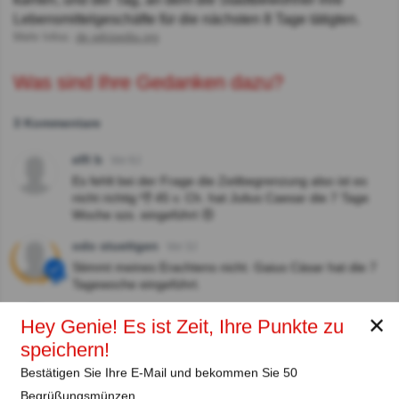
Lebensmittelgeschäfte für die nächsten 8 Tage tätigten.
Mehr Infos:
de.wikipedia.org
Was sind Ihre Gedanken dazu?
3 Kommentare
elfi b
Vor 6J
Es fehlt bei der Frage die Zeitbegrenzung also ist es
nicht richtig 👎 45 v. Ch. hat Julius Caesar die 7 Tage
Woche szs. eingeführt 😠
odo stuettgen
Vor 3J
Stimmt meines Erachtens nicht. Gaius Cäsar hat die 7
Tagewoche eingeführt.
jani
Vor 4J
✕
Hey Genie! Es ist Zeit, Ihre Punkte zu
Chr. dürfte sich der siebentägige Wochenrhythmus
speichern!
weitgehend durchgesetzt haben für die römischen
Wochentage. Pompejanische Graffiti belegen
Bestätigen Sie Ihre E-Mail und bekommen Sie 50
dies ebenso wie literarische Quellen.
Begrüßungsmünzen