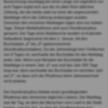
Bezeichnung neuntägig bei einer Länge von eigentlich nur
acht Tagen ergibt sich aus der im alten Rom üblichen
Zählung, bei der beide statt nur einer der angrenzenden
Markttage mit in die Zählung einbezogen wurden.
Zwischen den einzelnen Marktagen lagen also nur sieben
Tage. Dieser Marktrhythmus wird auch Nundinalzyklus
genannt. Die Tage einer Marktwoche wurden im Kalender
fortlaufend, beginnend mit dem 1. Januar, mit den
Buchstaben „A“ bis „H“ gekennzeichnet
(Nundinalbuchstaben). Da die Jahreslänge kein Vielfaches
von 8 Tagen ist, wechselte der Buchstabe für den Markttag
jedes Jahr. Wenn zum Beispiel der Buchstabe für die
Markttage in einem Jahr „A“ war und das Jahr 355 Tage
lang war, dann wechselte der Buchstabe im nächsten Jahr
auf „F“, so dass sich der Rhythmus beim Jahreswechsel
nicht änderte.
Der Nundinalzyklus bildete einen grundlegenden
Rhythmus des römischen täglichen Lebens. Der Markttag
war der Tag, an dem die Menschen vom Land in die Stadt
kamen, und der Tag, an dem die Stadtbewohner ihre