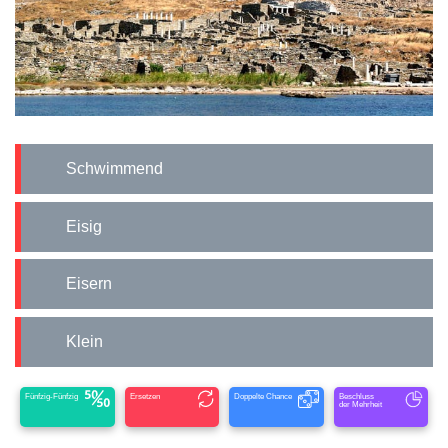
Schwimmend
Eisig
Eisern
Klein
Fünfzig-Fünfzig
Ersetzen
Doppelte Chance
Beschluss
der Mehrheit