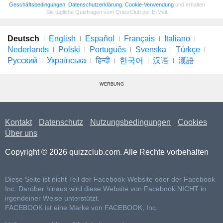
Geschäftsbedingungen
,
Datenschutzerklärung
,
Cookie-Verwendung
und erhalten
Sie tägliche Quizfragen vom QuizzClub per E-Mail.
Deutsch
English
Español
Français
Italiano
Nederlands
Polski
Português
Svenska
Türkçe
Русский
Українська
हिन्दी
한국어
汉语
漢語
WERBUNG
Kontakt
Datenschutz
Nutzungsbedingungen
Cookies
Über uns
Copyright © 2026 quizzclub.com. Alle Rechte vorbehalten
Diese Seite ist nicht Teil der Facebook-Website oder der Facebook
Inc. Darüber hinaus wird diese Website von Facebook NICHT in
irgendeiner Weise unterstützt.
FACEBOOK ist eine Marke von FACEBOOK, Inc.