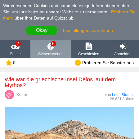
Wir verwenden Cookies und sammeln einige Informationen über
Sie, um Ihre Nutzung unserer Website zu verbessern.
.
Erfahren Sie
mehr
über Ihre Daten auf Quizzclub.
Okay
Einstellungen vornehmen
2
6
Spiele
Wissenswertes
Geschichten
Anmelden
0
Probieren Sie Booster aus
Wie war die griechische Insel Delos laut dem
Mythos?
Kultur
von
Lena Strauss
28.631 Aufrufe