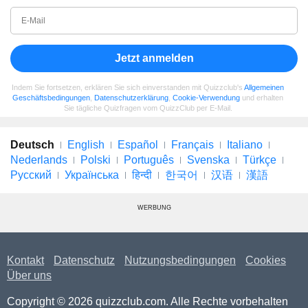
Jetzt anmelden
Indem Sie fortsetzen, erklären Sie sich einverstanden mit Quizzclub's
Allgemeinen
Geschäftsbedingungen
,
Datenschutzerklärung
,
Cookie-Verwendung
und erhalten
Sie tägliche Quizfragen vom QuizzClub per E-Mail.
Deutsch
English
Español
Français
Italiano
Nederlands
Polski
Português
Svenska
Türkçe
Русский
Українська
हिन्दी
한국어
汉语
漢語
WERBUNG
Kontakt
Datenschutz
Nutzungsbedingungen
Cookies
Über uns
Copyright © 2026 quizzclub.com. Alle Rechte vorbehalten