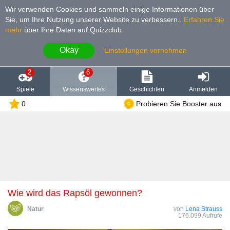
Wir verwenden Cookies und sammeln einige Informationen über
Sie, um Ihre Nutzung unserer Website zu verbessern.
.
Erfahren Sie
mehr
über Ihre Daten auf Quizzclub.
Okay
Einstellungen vornehmen
2
6
Spiele
Wissenswertes
Geschichten
Anmelden
0
Probieren Sie Booster aus
Wie wird das Rapsöl gewonnen?
Natur
von
Lena Strauss
176.099 Aufrufe