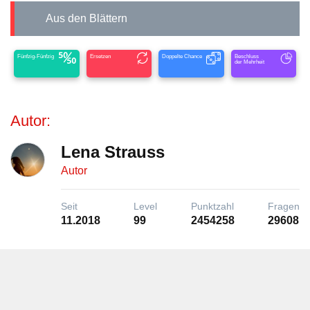
Aus den Blättern
Fünfzig-Fünfzig
Ersetzen
Doppelte Chance
Beschluss
der Mehrheit
Autor:
Lena Strauss
Autor
Seit
Level
Punktzahl
Fragen
11.2018
99
2454258
29608