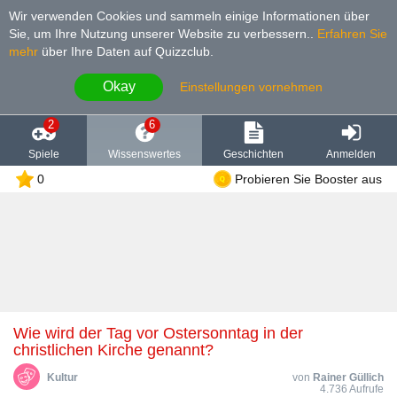
Wir verwenden Cookies und sammeln einige Informationen über
Sie, um Ihre Nutzung unserer Website zu verbessern.
.
Erfahren Sie
mehr
über Ihre Daten auf Quizzclub.
Okay
Einstellungen vornehmen
2
6
Spiele
Wissenswertes
Geschichten
Anmelden
0
Probieren Sie Booster aus
Wie wird der Tag vor Ostersonntag in der
christlichen Kirche genannt?
Kultur
von
Rainer Güllich
4.736 Aufrufe