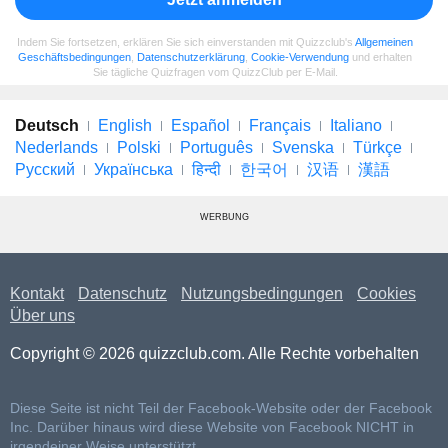
Indem Sie fortsetzen, erklären Sie sich einverstanden mit Quizzclub's
Allgemeinen
Geschäftsbedingungen
,
Datenschutzerklärung
,
Cookie-Verwendung
und erhalten
Sie tägliche Quizfragen vom QuizzClub per E-Mail.
Deutsch
English
Español
Français
Italiano
Nederlands
Polski
Português
Svenska
Türkçe
Русский
Українська
हिन्दी
한국어
汉语
漢語
WERBUNG
Kontakt
Datenschutz
Nutzungsbedingungen
Cookies
Über uns
Copyright © 2026 quizzclub.com. Alle Rechte vorbehalten
Diese Seite ist nicht Teil der Facebook-Website oder der Facebook
Inc. Darüber hinaus wird diese Website von Facebook NICHT in
irgendeiner Weise unterstützt.