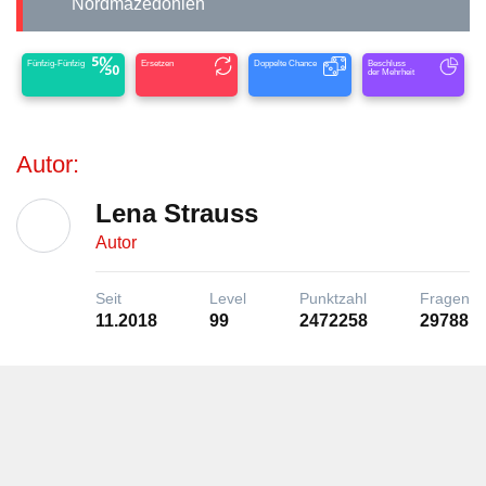
Nordmazedonien
Fünfzig-Fünfzig
Ersetzen
Doppelte Chance
Beschluss
der Mehrheit
Autor:
Lena Strauss
Autor
Seit
Level
Punktzahl
Fragen
11.2018
99
2472258
29788