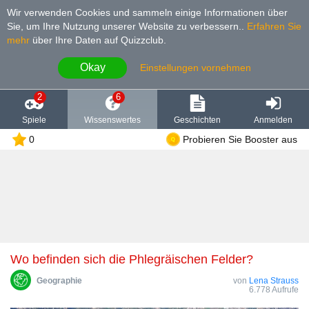
Wir verwenden Cookies und sammeln einige Informationen über
Sie, um Ihre Nutzung unserer Website zu verbessern.
.
Erfahren Sie
mehr
über Ihre Daten auf Quizzclub.
Okay
Einstellungen vornehmen
2
6
Spiele
Wissenswertes
Geschichten
Anmelden
0
Probieren Sie Booster aus
Wo befinden sich die Phlegräischen Felder?
Geographie
von
Lena Strauss
6.778 Aufrufe