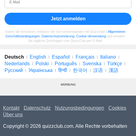
Jetzt anmelden
Indem Sie fortsetzen, erklären Sie sich einverstanden mit Quizzclub's
Allgemeinen
Geschäftsbedingungen
,
Datenschutzerklärung
,
Cookie-Verwendung
und erhalten
Sie tägliche Quizfragen vom QuizzClub per E-Mail.
Deutsch
English
Español
Français
Italiano
Nederlands
Polski
Português
Svenska
Türkçe
Русский
Українська
हिन्दी
한국어
汉语
漢語
WERBUNG
Kontakt
Datenschutz
Nutzungsbedingungen
Cookies
Über uns
Copyright © 2026 quizzclub.com. Alle Rechte vorbehalten