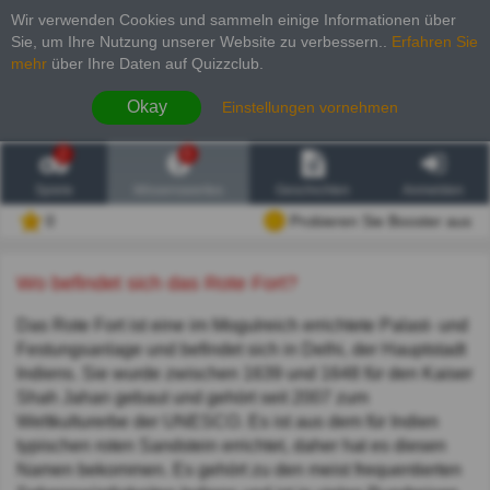
Wir verwenden Cookies und sammeln einige Informationen über
Sie, um Ihre Nutzung unserer Website zu verbessern.
.
Erfahren Sie
mehr
über Ihre Daten auf Quizzclub.
Okay
Einstellungen vornehmen
2
6
Spiele
Wissenswertes
Geschichten
Anmelden
0
Probieren Sie Booster aus
Wo befindet sich das Rote Fort?
Das Rote Fort ist eine im Mogulreich errichtete Palast- und
Festungsanlage und befindet sich in Delhi, der Hauptstadt
Indiens. Sie wurde zwischen 1639 und 1648 für den Kaiser
Shah Jahan gebaut und gehört seit 2007 zum
Weltkulturerbe der UNESCO. Es ist aus dem für Indien
typischen roten Sandstein errichtet, daher hat es diesen
Namen bekommen. Es gehört zu den meist frequentierten