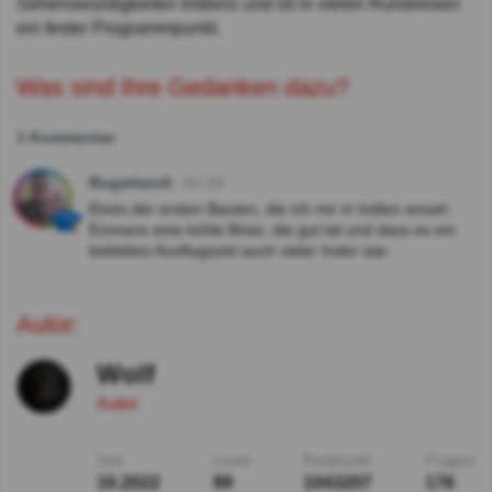
Sehenswürdigkeiten Indiens und ist in vielen Rundreisen
ein fester Programmpunkt.
Was sind Ihre Gedanken dazu?
1 Kommentar
Bugattandi
Vor 2M
Eines der ersten Bauten, die ich mir in Indien ansah.
Erinnere eine kühle Brise, die gut tat und dass es ein
beliebtes Ausflugsziel auch vieler Inder war.
Autor:
Wolf
Autor
Seit
Level
Punktzahl
Fragen
10.2022
99
1043207
176