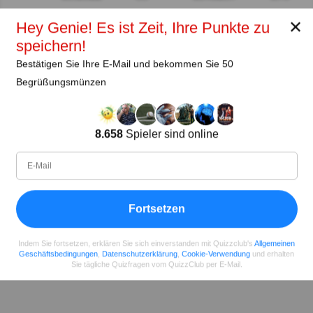
✕
Hey Genie! Es ist Zeit, Ihre Punkte zu
Teilen
auf Facebook
speichern!
Bestätigen Sie Ihre E-Mail und bekommen Sie 50
Begrüßungsmünzen
8.658
Spieler sind online
Fortsetzen
Indem Sie fortsetzen, erklären Sie sich einverstanden mit Quizzclub's
Allgemeinen
Geschäftsbedingungen
,
Datenschutzerklärung
,
Cookie-Verwendung
und erhalten
Sie tägliche Quizfragen vom QuizzClub per E-Mail.