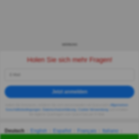
WERBUNG
Holen Sie sich mehr Fragen!
Jetzt anmelden
Indem Sie fortsetzen, erklären Sie sich einverstanden mit Quizzclub's
Allgemeinen
Geschäftsbedingungen
,
Datenschutzerklärung
,
Cookie-Verwendung
und erhalten
Sie tägliche Quizfragen vom QuizzClub per E-Mail.
Deutsch
English
Español
Français
Italiano
Nederlands
Polski
Português
Svenska
Türkçe