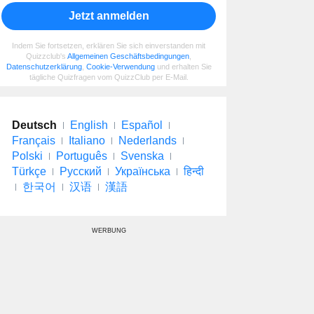
Jetzt anmelden
Indem Sie fortsetzen, erklären Sie sich einverstanden mit
Quizzclub's
Allgemeinen Geschäftsbedingungen
,
Datenschutzerklärung
,
Cookie-Verwendung
und erhalten Sie
tägliche Quizfragen vom QuizzClub per E-Mail.
Deutsch
English
Español
Français
Italiano
Nederlands
Polski
Português
Svenska
Türkçe
Русский
Українська
हिन्दी
한국어
汉语
漢語
WERBUNG