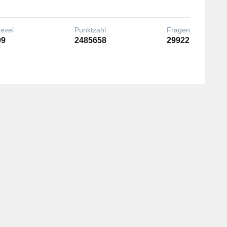
Level
Punktzahl
Fragen
99
2485658
29922