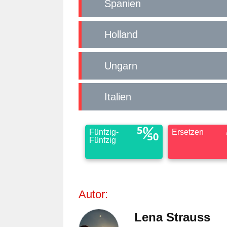
Spanien
Holland
Ungarn
Italien
Fünfzig-
Ersetzen
Fünfzig
Autor:
Lena Strauss