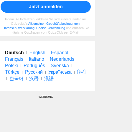
Jetzt anmelden
Indem Sie fortsetzen, erklären Sie sich einverstanden mit
Quizzclub's
Allgemeinen Geschäftsbedingungen
,
Datenschutzerklärung
,
Cookie-Verwendung
und erhalten Sie
tägliche Quizfragen vom QuizzClub per E-Mail.
Deutsch
English
Español
Français
Italiano
Nederlands
Polski
Português
Svenska
Türkçe
Русский
Українська
हिन्दी
한국어
汉语
漢語
WERBUNG