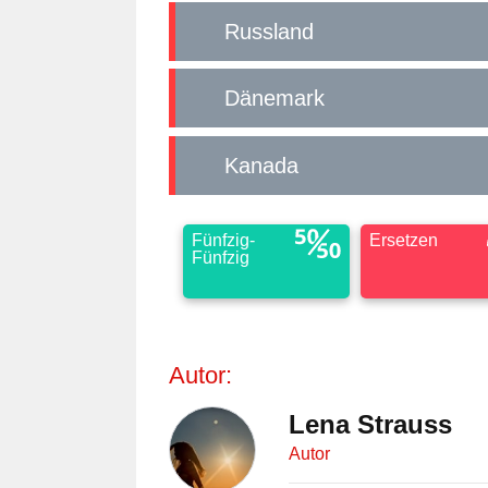
Russland
Dänemark
Kanada
Fünfzig-
Ersetzen
Fünfzig
Autor:
Lena Strauss
Autor