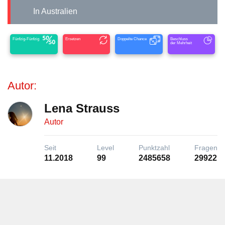
In Australien
Fünfzig-Fünfzig
Ersetzen
Doppelte Chance
Beschluss
der Mehrheit
Autor:
Lena Strauss
Autor
Seit
Level
Punktzahl
Fragen
11.2018
99
2485658
29922