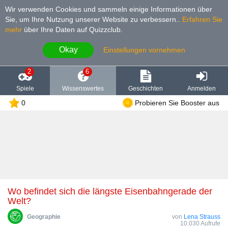
Wir verwenden Cookies und sammeln einige Informationen über
Sie, um Ihre Nutzung unserer Website zu verbessern.
.
Erfahren Sie
mehr
über Ihre Daten auf Quizzclub.
Okay
Einstellungen vornehmen
2
6
Spiele
Wissenswertes
Geschichten
Anmelden
0
Probieren Sie Booster aus
Wo befindet sich die längste Eisenbahngerade der
Welt?
Geographie
von
Lena Strauss
10.030 Aufrufe