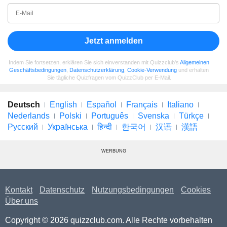
Jetzt anmelden
Indem Sie fortsetzen, erklären Sie sich einverstanden mit Quizzclub's
Allgemeinen
Geschäftsbedingungen
,
Datenschutzerklärung
,
Cookie-Verwendung
und erhalten
Sie tägliche Quizfragen vom QuizzClub per E-Mail.
Deutsch
English
Español
Français
Italiano
Nederlands
Polski
Português
Svenska
Türkçe
Русский
Українська
हिन्दी
한국어
汉语
漢語
WERBUNG
Kontakt
Datenschutz
Nutzungsbedingungen
Cookies
Über uns
Copyright © 2026 quizzclub.com. Alle Rechte vorbehalten