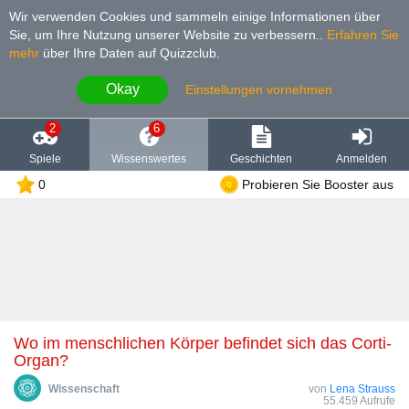
Wir verwenden Cookies und sammeln einige Informationen über
Sie, um Ihre Nutzung unserer Website zu verbessern.
.
Erfahren Sie
mehr
über Ihre Daten auf Quizzclub.
Okay
Einstellungen vornehmen
2
6
Spiele
Wissenswertes
Geschichten
Anmelden
0
Probieren Sie Booster aus
Wo im menschlichen Körper befindet sich das Corti-
Organ?
Wissenschaft
von
Lena Strauss
55.459 Aufrufe