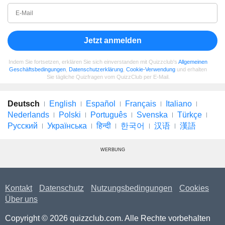
Jetzt anmelden
Indem Sie fortsetzen, erklären Sie sich einverstanden mit Quizzclub's
Allgemeinen
Geschäftsbedingungen
,
Datenschutzerklärung
,
Cookie-Verwendung
und erhalten
Sie tägliche Quizfragen vom QuizzClub per E-Mail.
Deutsch
English
Español
Français
Italiano
Nederlands
Polski
Português
Svenska
Türkçe
Русский
Українська
हिन्दी
한국어
汉语
漢語
WERBUNG
Kontakt
Datenschutz
Nutzungsbedingungen
Cookies
Über uns
Copyright © 2026 quizzclub.com. Alle Rechte vorbehalten