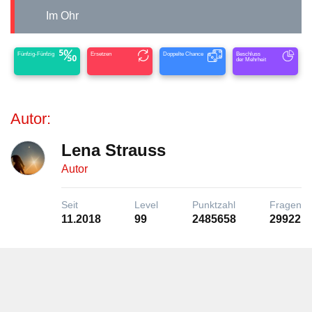
Im Ohr
Fünfzig-Fünfzig
Ersetzen
Doppelte Chance
Beschluss
der Mehrheit
Autor:
Lena Strauss
Autor
Seit
Level
Punktzahl
Fragen
11.2018
99
2485658
29922