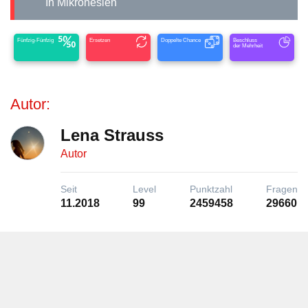
In Mikronesien
Fünfzig-Fünfzig
Ersetzen
Doppelte Chance
Beschluss
der Mehrheit
Autor:
Lena Strauss
Autor
Seit
Level
Punktzahl
Fragen
11.2018
99
2459458
29660