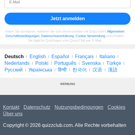
Jetzt anmelden
Indem Sie fortsetzen, erklären Sie sich einverstanden mit Quizzclub's
Allgemeinen
Geschäftsbedingungen
,
Datenschutzerklärung
,
Cookie-Verwendung
und erhalten
Sie tägliche Quizfragen vom QuizzClub per E-Mail.
Deutsch
English
Español
Français
Italiano
Nederlands
Polski
Português
Svenska
Türkçe
Русский
Українська
हिन्दी
한국어
汉语
漢語
WERBUNG
Kontakt
Datenschutz
Nutzungsbedingungen
Cookies
Über uns
Copyright © 2026 quizzclub.com. Alle Rechte vorbehalten