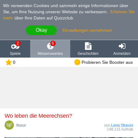
Wir verwenden Cookies und sammeln einige Informationen über
Sie, um Ihre Nutzung unserer Website zu verbessern.
.
Erfahren Sie
mehr
über Ihre Daten auf Quizzclub.
Okay
Einstellungen vornehmen
2
6
Spiele
Wissenswertes
Geschichten
Anmelden
0
Probieren Sie Booster aus
Wo leben die Meerechsen?
Natur
von
Lena Strauss
198.131 Aufrufe